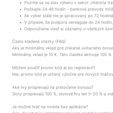
Pozrite sa na stav výberu v sekcii „História tra
Počkajte 24‑48 hodín – bankové prevody môžu
Ak výber stále nie je spracovaný po 72 hodin
V prípade, že podpora nereaguje do 24 hodín, v
Odporúčame viesť si záznamy o všetkých komu
Často kladené otázky (FAQ)
Aký je minimálny vklad pre získanie uvítacieho bonu
Minimálny vklad je 10 €. Táto čiastka aktivuje 100 
Môžem použiť promo kód aj po registrácii?
Nie, promo kód je určený výlučne pre nových hráčov
Aké hry prispievajú na pretočenie bonusu?
Sloty prispievajú 100 %, stolové hry len 5–20 % a v
Je možné hrať na mobile bez aplikácie?