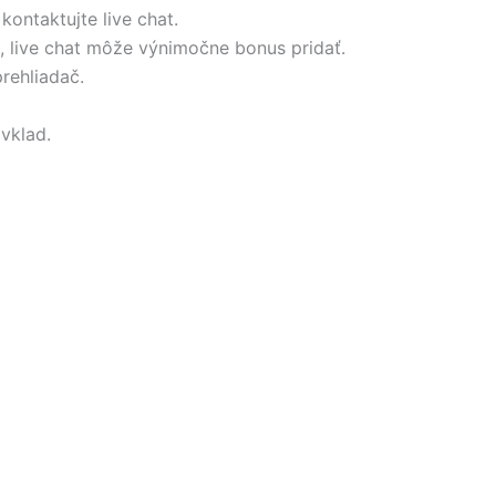
kontaktujte live chat.
i, live chat môže výnimočne bonus pridať.
rehliadač.
 vklad.