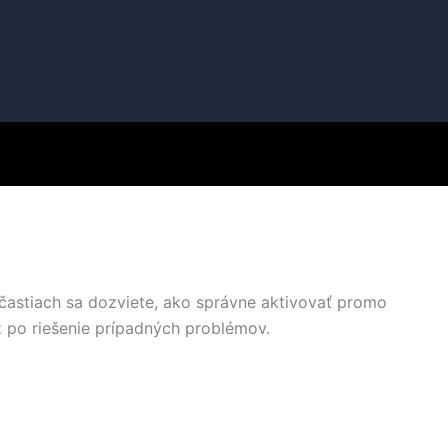
h častiach sa dozviete, ako správne aktivovať promo
 po riešenie prípadných problémov.