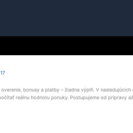
017
, overenie, bonusy a platby – žiadna výplň. V nasledujúcic
očítať reálnu hodnotu ponuky. Postupujeme od prípravy až