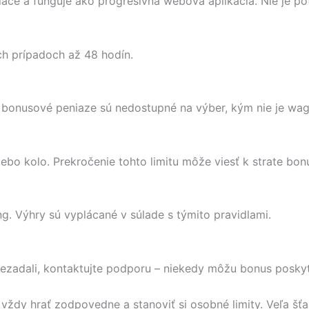
ače a funguje ako progresívna webová aplikácia. Nie je po
ch prípadoch až 48 hodín.
– bonusové peniaze sú nedostupné na výber, kým nie je wag
ebo kolo. Prekročenie tohto limitu môže viesť k strate bon
g. Výhry sú vyplácané v súlade s týmito pravidlami.
o nezadali, kontaktujte podporu – niekedy môžu bonus posk
dy hrať zodpovedne a stanoviť si osobné limity. Veľa šťas