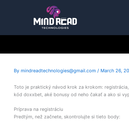
By
mindreadtechnologies@gmail.com
/
March 26, 2
Toto je praktický návod krok za krokom: registrácia
kód doxxbet, aké bonusy od neho čakať a ako si vyp
Príprava na registráciu
Predtým, než začnete, skontrolujte si tieto body: