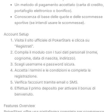
Un metodo di pagamento accettato (carta di credito,
portafoglio elettronico o bonifico).
Conoscenza di base delle quote e delle scommesse
sportive (se intendi usare le scommesse).
Account Setup
Visita il sito ufficiale di PokerStars e clicca su
“Registrati”.
Compila il modulo con i tuoi dati personali (nome,
cognome, data di nascita, indirizzo).
Scegli username e password sicura.
Accetta i termini e le condizioni e completa la
registrazione.
Verifica l’account tramite email o SMS.
Effettua il primo deposito per attivare il bonus di
benvenuto.
Features Overview
PokerStars offre una piattaforma completa per scommesse