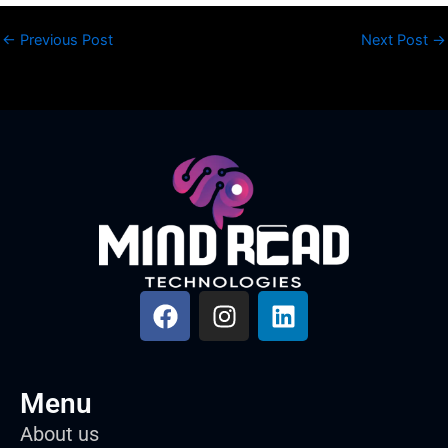
←
Previous Post
Next Post
→
F
I
L
a
n
i
c
s
n
e
t
k
Menu
b
a
e
o
g
d
About us