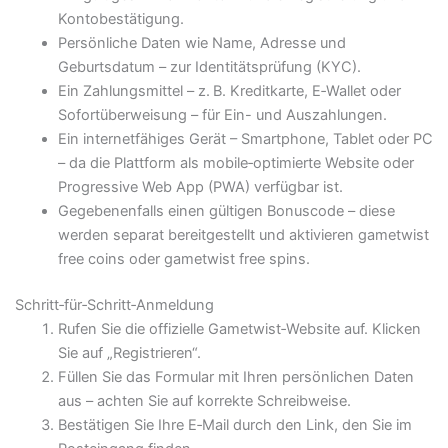
Kontobestätigung.
Persönliche Daten wie Name, Adresse und
Geburtsdatum – zur Identitätsprüfung (KYC).
Ein Zahlungsmittel – z. B. Kreditkarte, E‑Wallet oder
Sofortüberweisung – für Ein- und Auszahlungen.
Ein internetfähiges Gerät – Smartphone, Tablet oder PC
– da die Plattform als mobile‑optimierte Website oder
Progressive Web App (PWA) verfügbar ist.
Gegebenenfalls einen gültigen Bonuscode – diese
werden separat bereitgestellt und aktivieren gametwist
free coins oder gametwist free spins.
Schritt‑für‑Schritt‑Anmeldung
Rufen Sie die offizielle Gametwist‑Website auf. Klicken
Sie auf „Registrieren“.
Füllen Sie das Formular mit Ihren persönlichen Daten
aus – achten Sie auf korrekte Schreibweise.
Bestätigen Sie Ihre E‑Mail durch den Link, den Sie im