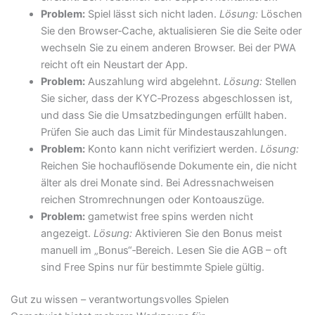
Problem:
Spiel lässt sich nicht laden.
Lösung:
Löschen
Sie den Browser‑Cache, aktualisieren Sie die Seite oder
wechseln Sie zu einem anderen Browser. Bei der PWA
reicht oft ein Neustart der App.
Problem:
Auszahlung wird abgelehnt.
Lösung:
Stellen
Sie sicher, dass der KYC‑Prozess abgeschlossen ist,
und dass Sie die Umsatzbedingungen erfüllt haben.
Prüfen Sie auch das Limit für Mindestauszahlungen.
Problem:
Konto kann nicht verifiziert werden.
Lösung:
Reichen Sie hochauflösende Dokumente ein, die nicht
älter als drei Monate sind. Bei Adressnachweisen
reichen Stromrechnungen oder Kontoauszüge.
Problem:
gametwist free spins werden nicht
angezeigt.
Lösung:
Aktivieren Sie den Bonus meist
manuell im „Bonus“‑Bereich. Lesen Sie die AGB – oft
sind Free Spins nur für bestimmte Spiele gültig.
Gut zu wissen – verantwortungsvolles Spielen