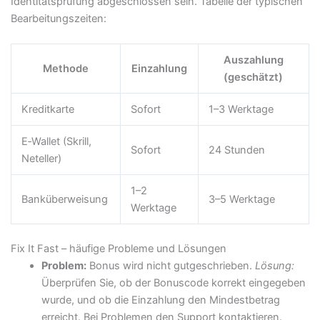
Identitätsprüfung abgeschlossen sein. Tabelle der typischen
Bearbeitungszeiten:
Auszahlung
Methode
Einzahlung
(geschätzt)
Kreditkarte
Sofort
1–3 Werktage
E‑Wallet (Skrill,
Sofort
24 Stunden
Neteller)
1–2
Banküberweisung
3–5 Werktage
Werktage
Fix It Fast – häufige Probleme und Lösungen
Problem:
Bonus wird nicht gutgeschrieben.
Lösung:
Überprüfen Sie, ob der Bonuscode korrekt eingegeben
wurde, und ob die Einzahlung den Mindestbetrag
erreicht. Bei Problemen den Support kontaktieren.