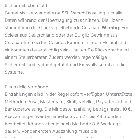
Sicherheitsübersicht
Gametwist verwendet eine SSL‑Verschlüsselung, um alle
Daten während der Übertragung zu schützen. Die Lizenz
stammt von der Glücksspielbehörde Curacao.
Wichtig:
Für
Spieler aus Deutschland oder der EU gilt: Gewinne aus
Curacao‑lizenzierten Casinos können in Ihrem Heimatland
einkommensteuerpflichtig sein – halten Sie Rücksprache mit
einem Steuerberater. Zudem werden regelmäßige
Sicherheitsaudits durchgeführt und Firewalls schützen die
Systeme.
Finanzielle Vorgänge
Einzahlungen sind in der Regel sofort verfügbar. Unterstützte
Methoden: Visa, Mastercard, Skrill, Neteller, Paysafecard und
Banküberweisung. Die Mindesteinzahlung beträgt meist 10 €.
Auszahlungen werden innerhalb von 24 bis 48 Stunden
bearbeitet, können aber je nach Methode 3–5 Werktage
dauern. Vor der ersten Auszahlung muss die