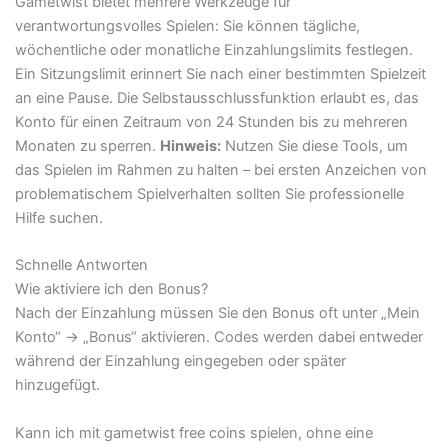
Gametwist bietet mehrere Werkzeuge für
verantwortungsvolles Spielen: Sie können tägliche,
wöchentliche oder monatliche Einzahlungslimits festlegen.
Ein Sitzungslimit erinnert Sie nach einer bestimmten Spielzeit
an eine Pause. Die Selbstausschlussfunktion erlaubt es, das
Konto für einen Zeitraum von 24 Stunden bis zu mehreren
Monaten zu sperren.
Hinweis:
Nutzen Sie diese Tools, um
das Spielen im Rahmen zu halten – bei ersten Anzeichen von
problematischem Spielverhalten sollten Sie professionelle
Hilfe suchen.
Schnelle Antworten
Wie aktiviere ich den Bonus?
Nach der Einzahlung müssen Sie den Bonus oft unter „Mein
Konto“ → „Bonus“ aktivieren. Codes werden dabei entweder
während der Einzahlung eingegeben oder später
hinzugefügt.
Kann ich mit gametwist free coins spielen, ohne eine