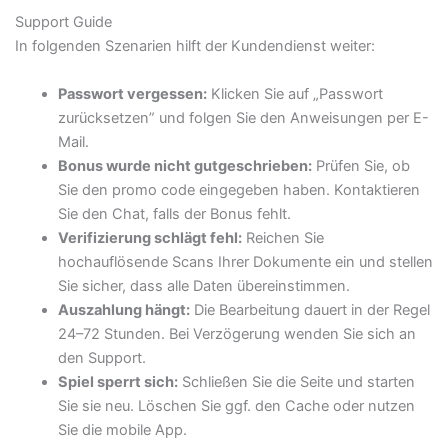
Support Guide
In folgenden Szenarien hilft der Kundendienst weiter:
Passwort vergessen:
Klicken Sie auf „Passwort
zurücksetzen” und folgen Sie den Anweisungen per E-
Mail.
Bonus wurde nicht gutgeschrieben:
Prüfen Sie, ob
Sie den promo code eingegeben haben. Kontaktieren
Sie den Chat, falls der Bonus fehlt.
Verifizierung schlägt fehl:
Reichen Sie
hochauflösende Scans Ihrer Dokumente ein und stellen
Sie sicher, dass alle Daten übereinstimmen.
Auszahlung hängt:
Die Bearbeitung dauert in der Regel
24–72 Stunden. Bei Verzögerung wenden Sie sich an
den Support.
Spiel sperrt sich:
Schließen Sie die Seite und starten
Sie sie neu. Löschen Sie ggf. den Cache oder nutzen
Sie die mobile App.