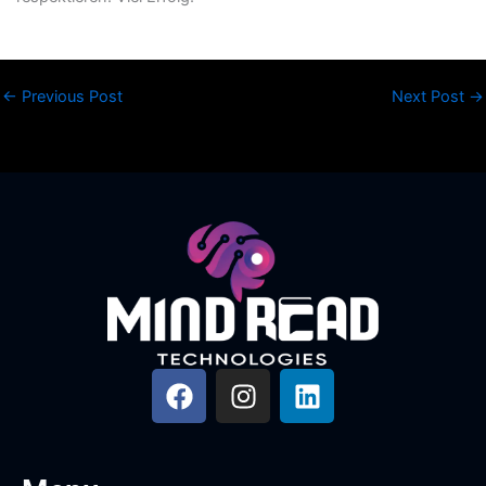
←
Previous Post
Next Post
→
F
I
L
a
n
i
c
s
n
e
t
k