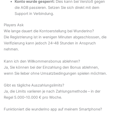
Konto wurde gesperrt:
Dies kann bei Verstoß gegen
die AGB passieren. Setzen Sie sich direkt mit dem
Support in Verbindung.
Players Ask
Wie lange dauert die Kontoerstellung bei Wunderino?
Die Registrierung ist in wenigen Minuten abgeschlossen, die
Verifizierung kann jedoch 24–48 Stunden in Anspruch
nehmen.
Kann ich den Willkommensbonus ablehnen?
Ja, Sie können bei der Einzahlung den Bonus ablehnen,
wenn Sie lieber ohne Umsatzbedingungen spielen möchten.
Gibt es tägliche Auszahlungslimits?
Ja, die Limits variieren je nach Zahlungsmethode – in der
Regel 5.000–10.000 € pro Woche.
Funktioniert die wunderino app auf meinem Smartphone?