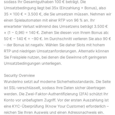
sodass Ihr Gesamtguthaben 100 € beträgt. Die
Umsatzbedingung liegt bei 35x (Einzahlung + Bonus), also
35 × 100 € = 3.500 €, die Sie umsetzen müssen. Nehmen wir
einen Spielautomaten mit einer RTP von 96 % an. Ihr
erwarteter Verlust während des Umsetzens beträgt 3.500 €
× (1 − 0,96) = 140 €. Ziehen Sie diesen von Ihrem Bonus ab:
50 € − 140 € = −90 €. Im Durchschnitt verlieren Sie also 90 €
– der Bonus ist negativ. Wählen Sie daher Slots mit hohem
RTP und niedrigen Umsatzanforderungen. Alternativ können
Sie Freispiele nutzen, bei denen die Gewinne oft geringeren
Umsatzbedingungen unterliegen.
Security Overview
Wunderino setzt auf moderne Sicherheitsstandards. Die Seite
ist SSL-verschlüsselt, sodass Ihre Daten sicher übertragen
werden. Die Zwei-Faktor-Authentifizierung (2FA) schützt Ihr
Konto vor unbefugtem Zugriff. Vor der ersten Auszahlung ist
eine KYC-Überprüfung (Know Your Customer) erforderlich –
reichen Sie Ihren Ausweis und einen Adressnachweis ein.