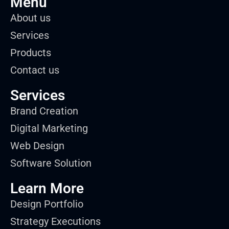
Menu
b
a
e
o
g
d
About us
o
r
i
Services
k
a
n
m
Products
Contact us
Services
Brand Creation
Digital Marketing
Web Design
Software Solution
Learn More
Design Portfolio
Strategy Executions