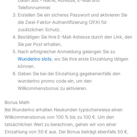
Daten aus – Name, Adresse, E-Mail und
Telefonnummer.
Erstellen Sie ein sicheres Passwort und aktivieren Sie
die Zwei-Faktor-Authentifizierung (2FA) für
zusätzlichen Schutz.
Bestätigen Sie Ihre E-Mail-Adresse durch den Link, den
Sie per Post erhalten.
Nach erfolgreicher Anmeldung gelangen Sie zu
Wunderino slots
, wo Sie Ihre erste Einzahlung tätigen
können.
Geben Sie bei der Einzahlung gegebenenfalls den
wunderino promo code ein, um den
Willkommensbonus zu aktivieren.
Bonus Math
Bei Wunderino erhalten Neukunden typischerweise einen
Willkommensbonus von 100 % bis zu 100 €. Um den
tatsächlichen Wert zu berechnen, gehen wir von einer
Einzahlung von 50 € aus. Der Bonus beträgt ebenfalls 50 €,