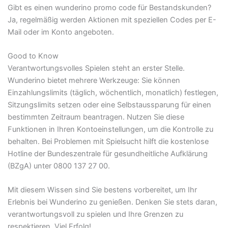
Gibt es einen wunderino promo code für Bestandskunden?
Ja, regelmäßig werden Aktionen mit speziellen Codes per E-
Mail oder im Konto angeboten.
Good to Know
Verantwortungsvolles Spielen steht an erster Stelle.
Wunderino bietet mehrere Werkzeuge: Sie können
Einzahlungslimits (täglich, wöchentlich, monatlich) festlegen,
Sitzungslimits setzen oder eine Selbstaussparung für einen
bestimmten Zeitraum beantragen. Nutzen Sie diese
Funktionen in Ihren Kontoeinstellungen, um die Kontrolle zu
behalten. Bei Problemen mit Spielsucht hilft die kostenlose
Hotline der Bundeszentrale für gesundheitliche Aufklärung
(BZgA) unter 0800 137 27 00.
Mit diesem Wissen sind Sie bestens vorbereitet, um Ihr
Erlebnis bei Wunderino zu genießen. Denken Sie stets daran,
verantwortungsvoll zu spielen und Ihre Grenzen zu
respektieren. Viel Erfolg!