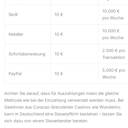
10.000 €
Skrill
10 €
pro Woche
10.000 €
Neteller
10 €
pro Woche
2.500 € pro
Sofortüberweisung
10 €
Transaktion
5.000 € pro
PayPal
10 €
Woche
Achten Sie darauf, dass für Auszahlungen meist die gleiche
Methode wie bei der Einzahlung verwendet werden muss. Bei
Gewinnen aus Curacao-lizenzierten Casinos wie Wunderino
kann in Deutschland eine Steuerpflicht bestehen – lassen Sie
sich dazu von einem Steuerberater beraten.