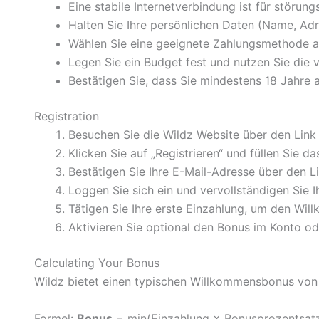
Eine stabile Internetverbindung ist für störungs
Halten Sie Ihre persönlichen Daten (Name, Adr
Wählen Sie eine geeignete Zahlungsmethode au
Legen Sie ein Budget fest und nutzen Sie die 
Bestätigen Sie, dass Sie mindestens 18 Jahre a
Registration
Besuchen Sie die Wildz Website über den Link
Klicken Sie auf „Registrieren“ und füllen Sie d
Bestätigen Sie Ihre E-Mail-Adresse über den Li
Loggen Sie sich ein und vervollständigen Sie I
Tätigen Sie Ihre erste Einzahlung, um den Wil
Aktivieren Sie optional den Bonus im Konto od
Calculating Your Bonus
Wildz bietet einen typischen Willkommensbonus von 
Formel:
Bonus
= min(Einzahlung × Bonusprozentsatz