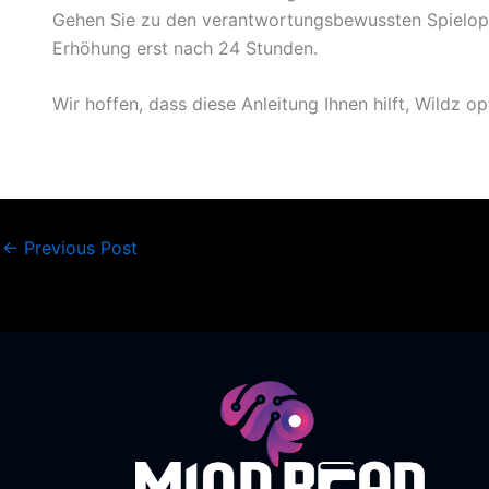
Gehen Sie zu den verantwortungsbewussten Spieloptio
Erhöhung erst nach 24 Stunden.
Wir hoffen, dass diese Anleitung Ihnen hilft, Wildz o
←
Previous Post