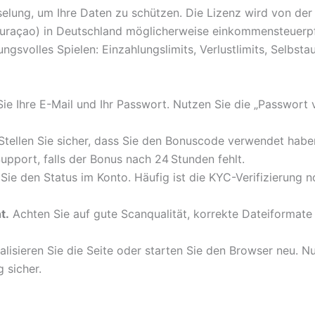
elung, um Ihre Daten zu schützen. Die Lizenz wird von der
raçao) in Deutschland möglicherweise einkommensteuerpflic
gsvolles Spielen: Einzahlungslimits, Verlustlimits, Selbsta
ie Ihre E-Mail und Ihr Passwort. Nutzen Sie die „Passwort 
tellen Sie sicher, dass Sie den Bonuscode verwendet haben 
upport, falls der Bonus nach 24 Stunden fehlt.
Sie den Status im Konto. Häufig ist die KYC-Verifizierung n
t.
Achten Sie auf gute Scanqualität, korrekte Dateiformate 
lisieren Sie die Seite oder starten Sie den Browser neu. Nu
g sicher.