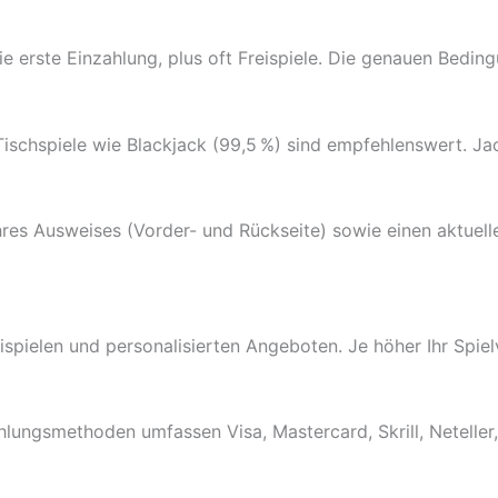
ie erste Einzahlung, plus oft Freispiele. Die genauen Bedi
ischspiele wie Blackjack (99,5 %) sind empfehlenswert. Ja
 Ihres Ausweises (Vorder- und Rückseite) sowie einen aktuel
spielen und personalisierten Angeboten. Je höher Ihr Spiel
hlungsmethoden umfassen Visa, Mastercard, Skrill, Netelle