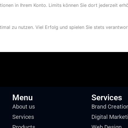
nen in Ihrem Konto. Limits können Sie dort jederzeit erhö
ptimal zu nutzen. Viel Erfolg und spielen Sie stets verantwor
Menu
Services
About us
Brand Creatio
Services
Digital Market
Products
Web Design