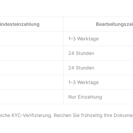
indesteinzahlung
Bearbeitungsze
1–3 Werktage
24 Stunden
24 Stunden
1–3 Werktage
Nur Einzahlung
reiche KYC-Verifizierung. Reichen Sie frühzeitig Ihre Doku