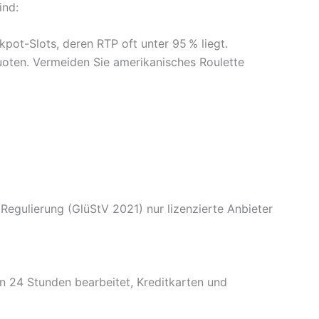
ind:
kpot-Slots, deren RTP oft unter 95 % liegt.
Quoten. Vermeiden Sie amerikanisches Roulette
Regulierung (GlüStV 2021) nur lizenzierte Anbieter
on 24 Stunden bearbeitet, Kreditkarten und