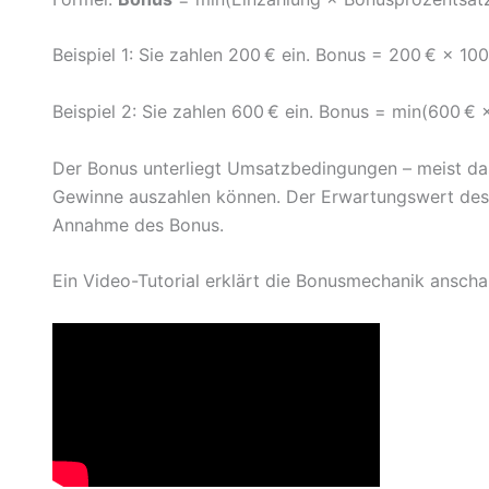
Beispiel 1: Sie zahlen 200 € ein. Bonus = 200 € × 1
Beispiel 2: Sie zahlen 600 € ein. Bonus = min(600 €
Der Bonus unterliegt Umsatzbedingungen – meist das
Gewinne auszahlen können. Der Erwartungswert des Ve
Annahme des Bonus.
Ein Video-Tutorial erklärt die Bonusmechanik anschau