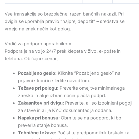
Vse transakcije so brezplačne, razen bančnih nakazil. Pri
dvigih se uporablja pravilo “najprej depozit” – sredstva se
vrnejo na enak način kot polog.
Vodič za podporo uporabnikom
Podpora je na voljo 24/7 prek klepeta v živo, e-pošte in
telefona. Običajni scenariji:
Pozabljeno geslo:
Kliknite “Pozabljeno geslo” na
prijavni strani in sledite navodilom.
Težave pri pologu:
Preverite omejitve minimalnega
zneska in ali je izbran način plačila podprt.
Zakasnitev pri dvigu:
Preverite, ali so izpolnjeni pogoji
za stave in ali je KYC dokumentacija oddana.
Napaka pri bonusu:
Obrnite se na podporo, ki bo
preverila stanje bonusa.
Tehnične težave:
Počistite predpomnilnik brskalnika