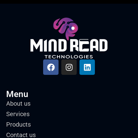
F
I
L
a
n
i
c
s
n
e
t
k
Menu
b
a
e
o
g
d
About us
o
r
i
Services
k
a
n
m
Products
Contact us