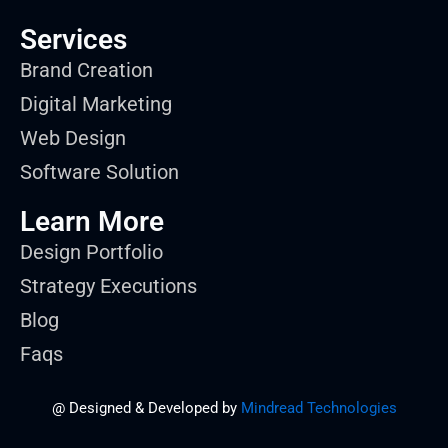
Services
Brand Creation
Digital Marketing
Web Design
Software Solution
Learn More
Design Portfolio
Strategy Executions
Blog
Faqs
@ Designed & Developed by
Mindread Technologies