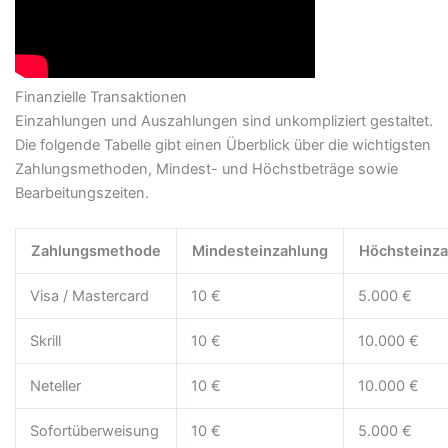
Finanzielle Transaktionen
Einzahlungen und Auszahlungen sind unkompliziert gestaltet.
Die folgende Tabelle gibt einen Überblick über die wichtigsten
Zahlungsmethoden, Mindest- und Höchstbeträge sowie
Bearbeitungszeiten.
Zahlungsmethode
Mindesteinzahlung
Höchsteinza
Visa / Mastercard
10 €
5.000 €
Skrill
10 €
10.000 €
Neteller
10 €
10.000 €
Sofortüberweisung
10 €
5.000 €