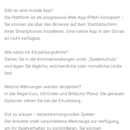
Gibt es eine mobile App?
Die Plattform ist als progressive Web‑App (PWA) konzipiert –
Sie können sie über den Browser auf dem Startbildschirm
Ihres Smartphones installieren. Eine native App in den Stores
ist nicht verfügbar.
Wie setze ich Einzahlungslimits?
Gehen Sie in die Kontoeinstellungen unter „Spielerschutz“
und legen Sie tägliche, wöchentliche oder monatliche Limits
fest.
Welche Währungen werden akzeptiert?
In der Regel Euro, US‑Dollar und Britische Pfund. Die genauen
Optionen sehen Sie bei der Einzahlung.
Gut zu wissen – Verantwortungsvolles Spielen
Der Anbieter stellt verschiedene Werkzeuge zur Verfügung,
um Ihr Spielverhalten zu kontrollieren. Sie können