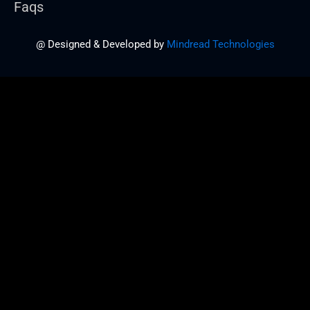
Faqs
@ Designed & Developed by
Mindread Technologies