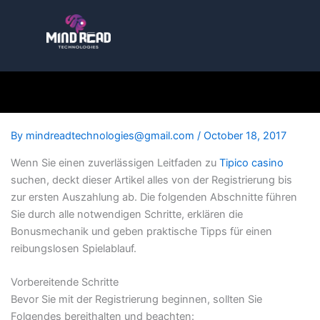
By
mindreadtechnologies@gmail.com
/
October 18, 2017
Wenn Sie einen zuverlässigen Leitfaden zu
Tipico casino
suchen, deckt dieser Artikel alles von der Registrierung bis
zur ersten Auszahlung ab. Die folgenden Abschnitte führen
Sie durch alle notwendigen Schritte, erklären die
Bonusmechanik und geben praktische Tipps für einen
reibungslosen Spielablauf.
Vorbereitende Schritte
Bevor Sie mit der Registrierung beginnen, sollten Sie
Folgendes bereithalten und beachten: