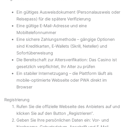
Ein gültiges Ausweisdokument (Personalausweis oder
Reisepass) für die spätere Verifizierung
Eine gültige E‑Mail-Adresse und eine
Mobiltelefonnummer
Eine sichere Zahlungsmethode – gängige Optionen
sind Kreditkarten, E‑Wallets (Skrill, Neteller) und
Sofortüberweisung
Die Bereitschaft zur Altersverifikation: Das Casino ist
gesetzlich verpflichtet, Ihr Alter zu prüfen
Ein stabiler Internetzugang – die Plattform läuft als
mobile-optimierte Webseite oder PWA direkt im
Browser
Registrierung
Rufen Sie die offizielle Webseite des Anbieters auf und
klicken Sie auf den Button „Registrieren“.
Geben Sie Ihre persönlichen Daten ein: Vor- und