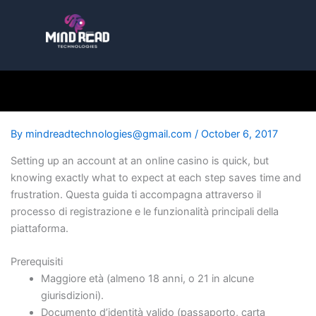
By
mindreadtechnologies@gmail.com
/
October 6, 2017
Setting up an account at an online casino is quick, but
knowing exactly what to expect at each step saves time and
frustration. Questa guida ti accompagna attraverso il
processo di registrazione e le funzionalità principali della
piattaforma.
Prerequisiti
Maggiore età (almeno 18 anni, o 21 in alcune
giurisdizioni).
Documento d’identità valido (passaporto, carta