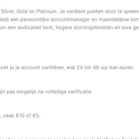
Silver, Gold en Platinum. Je verdient punten door te spelen 
 biedt een persoonlijke accountmanager en maandelijkse bon
um een dedicated host, hogere stortingslimieten en luxe g
oet je je account verifiëren, wat 24 tot 48 uur kan duren.
jn pas mogelijk na volledige verificatie.
, vaak €10 of €5.