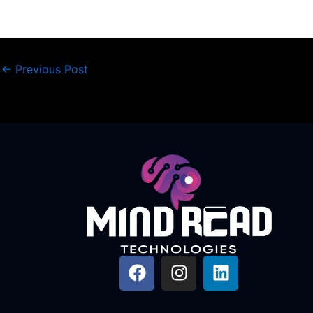
←
Previous Post
F
I
L
a
n
i
c
s
n