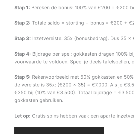
Stap 1:
Bereken de bonus: 100% van €200 = €200 b
Stap 2:
Totale saldo = storting + bonus = €200 + €
Stap 3:
Inzetvereiste: 35x (bonusbedrag). Dus 35 ×
Stap 4:
Bijdrage per spel: gokkasten dragen 100% bij,
voorwaarde te voldoen. Speel je deels tafelspellen, 
Stap 5:
Rekenvoorbeeld met 50% gokkasten en 50% taf
de vereiste is 35x: (€200 × 35) = €7.000. Als je €3.
€350 bij (10% van €3.500). Totaal bijdrage = €3.50
gokkasten gebruiken.
Let op:
Gratis spins hebben vaak een aparte inzetvere