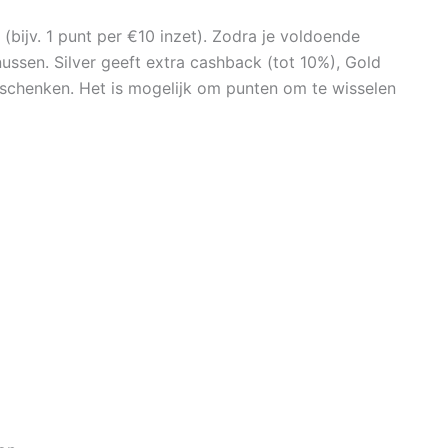
(bijv. 1 punt per €10 inzet). Zodra je voldoende
ussen. Silver geeft extra cashback (tot 10%), Gold
eschenken. Het is mogelijk om punten om te wisselen