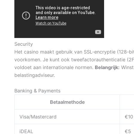
Security
Het casino maakt gebruik van SSL-encryptie (128-bi
voorkomen. Je kunt ook tweefactorauthenticatie (2FA
voldoet aan internationale normen.
Belangrijk:
Winst
belastingadviseur.
Banking & Payments
Betaalmethode
Visa/Mastercard
€10
iDEAL
€5