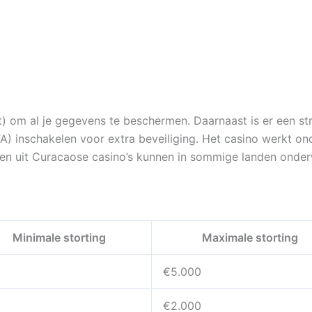
t) om al je gegevens te beschermen. Daarnaast is er een s
) inschakelen voor extra beveiliging. Het casino werkt ond
en uit Curacaose casino’s kunnen in sommige landen onder
Minimale storting
Maximale storting
€5.000
€2.000