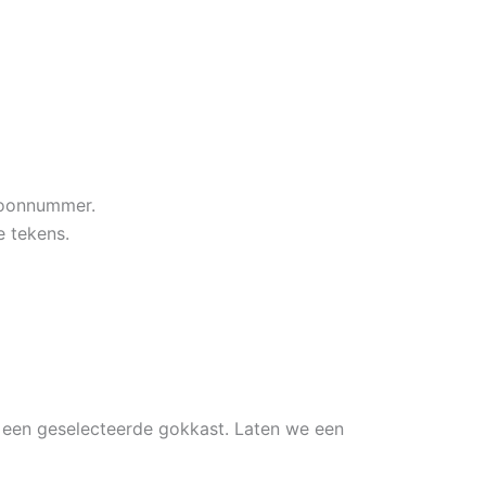
efoonnummer.
e tekens.
p een geselecteerde gokkast. Laten we een