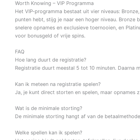
Worth Knowing – VIP Programma
Het VIP-programma bestaat uit vier niveaus: Bronze, 
punten hebt, stijg je naar een hoger niveau. Bronze
snelere opnames en exclusieve toernooien, en Platin
voor bonusgeld of vrije spins.
FAQ
Hoe lang duurt de registratie?
Registratie duurt meestal 5 tot 10 minuten. Daarna m
Kan ik meteen na registratie spelen?
Ja, je kunt direct storten en spelen, maar opnames zi
Wat is de minimale storting?
De minimale storting hangt af van de betaalmethode
Welke spellen kan ik spelen?