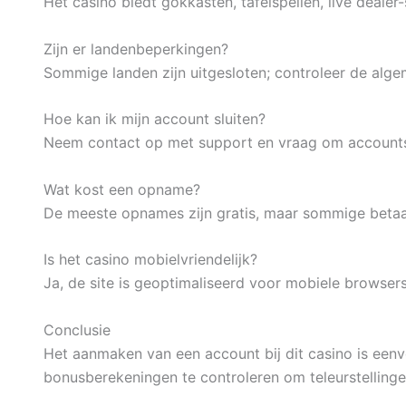
Het casino biedt gokkasten, tafelspellen, live deale
Zijn er landenbeperkingen?
Sommige landen zijn uitgesloten; controleer de al
Hoe kan ik mijn account sluiten?
Neem contact op met support en vraag om accountslui
Wat kost een opname?
De meeste opnames zijn gratis, maar sommige betaal
Is het casino mobielvriendelijk?
Ja, de site is geoptimaliseerd voor mobiele browser
Conclusie
Het aanmaken van een account bij dit casino is eenv
bonusberekeningen te controleren om teleurstelling