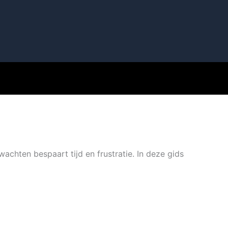
achten bespaart tijd en frustratie. In deze gids