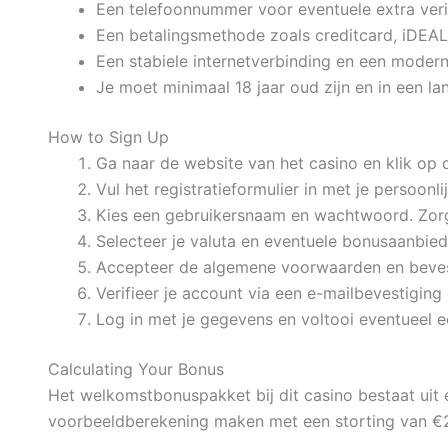
Een telefoonnummer voor eventuele extra veri
Een betalingsmethode zoals creditcard, iDEAL,
Een stabiele internetverbinding en een moder
Je moet minimaal 18 jaar oud zijn en in een l
How to Sign Up
Ga naar de website van het casino en klik op 
Vul het registratieformulier in met je persoo
Kies een gebruikersnaam en wachtwoord. Zorg 
Selecteer je valuta en eventuele bonusaanbied
Accepteer de algemene voorwaarden en bevest
Verifieer je account via een e-mailbevestigin
Log in met je gegevens en voltooi eventueel een
Calculating Your Bonus
Het welkomstbonuspakket bij dit casino bestaat uit
voorbeeldberekening maken met een storting van €