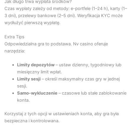
Jak długo trwa wypłata środków?
Czas wypłaty zależy od metody: e-portfele (1–24 h), karty (1–
3 dni), przelewy bankowe (2–5 dni). Weryfikacja KYC może
wydłużyć pierwszą wypłatę.
Extra Tips
Odpowiedzialna gra to podstawa. Nv casino oferuje
narzędzia:
Limity depozytów
– ustaw dzienny, tygodniowy lub
miesięczny limit wpłat.
Limity sesji
– określ maksymalny czas gry w jednej
sesji.
Samo-wykluczenie
– czasowe lub stałe zablokowanie
konta.
Korzystaj z tych opcji w ustawieniach konta, aby gra była
bezpieczna i kontrolowana.