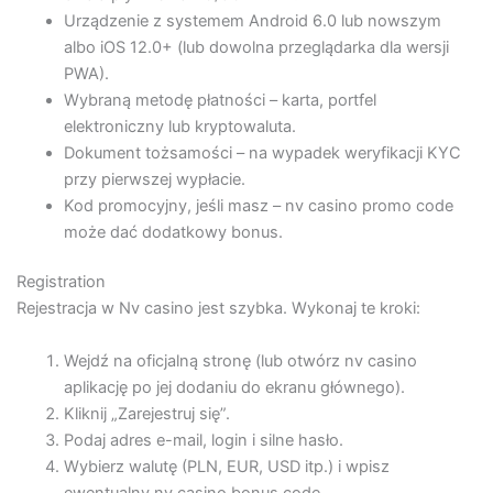
Urządzenie z systemem Android 6.0 lub nowszym
albo iOS 12.0+ (lub dowolna przeglądarka dla wersji
PWA).
Wybraną metodę płatności – karta, portfel
elektroniczny lub kryptowaluta.
Dokument tożsamości – na wypadek weryfikacji KYC
przy pierwszej wypłacie.
Kod promocyjny, jeśli masz – nv casino promo code
może dać dodatkowy bonus.
Registration
Rejestracja w Nv casino jest szybka. Wykonaj te kroki:
Wejdź na oficjalną stronę (lub otwórz nv casino
aplikację po jej dodaniu do ekranu głównego).
Kliknij „Zarejestruj się”.
Podaj adres e-mail, login i silne hasło.
Wybierz walutę (PLN, EUR, USD itp.) i wpisz
ewentualny nv casino bonus code.