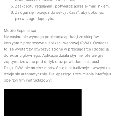
Zaakceptuj regulamin i potwierdź adres e-mail linkiem.
Zaloguj się i przejdź do sekcji „Kasa”, aby dokonać
pierwszego depozytu.
Mobile Experience
Nv casino nie wymaga pobierania aplikacji ze sklepów –
korzysta z progresywnej aplikacji webowej (PWA). Oznacza
to, że wystarczy otworzyć stronę w przeglądarce i dodać ją
do ekranu głównego. Aplikacja działa płynnie, oferuje gry
zoptymalizowane pod dotyk oraz powiadomienia push.
Dzięki PWA nie musisz martwić się o aktualizacje – wszystko
dzieje się automatycznie. Dla lepszego zrozumienia interfejsu
obejrzyj film instruktażowy: