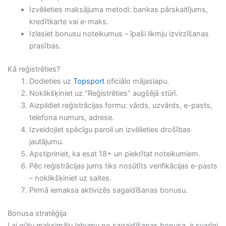
Izvēlieties maksājuma metodi: bankas pārskaitījums,
kredītkarte vai e-maks.
Izlasiet bonusu noteikumus – īpaši likmju izvirzīšanas
prasības.
Kā reģistrēties?
Dodieties uz
Topsport
oficiālo mājaslapu.
Noklikšķiniet uz “Reģistrēties” augšējā stūrī.
Aizpildiet reģistrācijas formu: vārds, uzvārds, e-pasts,
telefona numurs, adrese.
Izveidojiet spēcīgu paroli un izvēlieties drošības
jautājumu.
Apstipriniet, ka esat 18+ un piekrītat noteikumiem.
Pēc reģistrācijas jums tiks nosūtīts verifikācijas e-pasts
– noklikšķiniet uz saites.
Pirmā iemaksa aktivizēs sagaidīšanas bonusu.
Bonusa stratēģija
Lai gūtu maksimālu labumu no sagaidīšanas bonusa, ir svarīgi