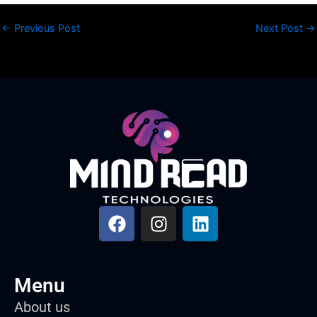
←
Previous Post
Next Post
→
F
I
L
a
n
i
c
s
n
e
t
k
Menu
b
a
e
o
g
d
About us