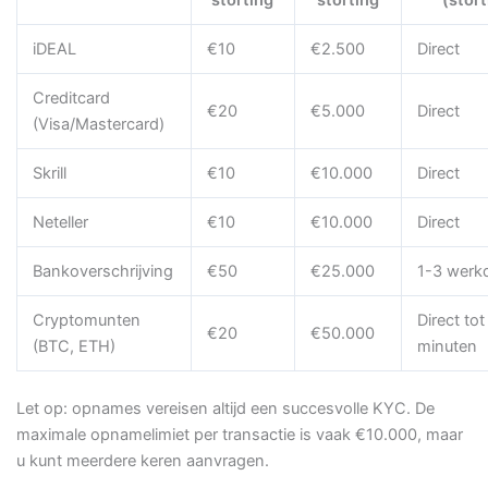
iDEAL
€10
€2.500
Direct
Creditcard
€20
€5.000
Direct
(Visa/Mastercard)
Skrill
€10
€10.000
Direct
Neteller
€10
€10.000
Direct
Bankoverschrijving
€50
€25.000
1-3 werk
Cryptomunten
Direct tot
€20
€50.000
(BTC, ETH)
minuten
Let op: opnames vereisen altijd een succesvolle KYC. De
maximale opnamelimiet per transactie is vaak €10.000, maar
u kunt meerdere keren aanvragen.