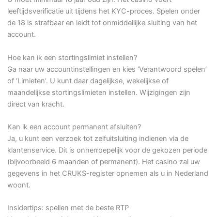
leeftijdsverificatie uit tijdens het KYC-proces. Spelen onder
de 18 is strafbaar en leidt tot onmiddellijke sluiting van het
account.
Hoe kan ik een stortingslimiet instellen?
Ga naar uw accountinstellingen en kies ‘Verantwoord spelen’
of ‘Limieten’. U kunt daar dagelijkse, wekelijkse of
maandelijkse stortingslimieten instellen. Wijzigingen zijn
direct van kracht.
Kan ik een account permanent afsluiten?
Ja, u kunt een verzoek tot zelfuitsluiting indienen via de
klantenservice. Dit is onherroepelijk voor de gekozen periode
(bijvoorbeeld 6 maanden of permanent). Het casino zal uw
gegevens in het CRUKS-register opnemen als u in Nederland
woont.
Insidertips: spellen met de beste RTP