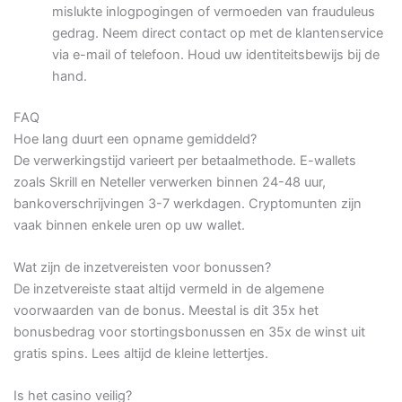
mislukte inlogpogingen of vermoeden van frauduleus
gedrag. Neem direct contact op met de klantenservice
via e-mail of telefoon. Houd uw identiteitsbewijs bij de
hand.
FAQ
Hoe lang duurt een opname gemiddeld?
De verwerkingstijd varieert per betaalmethode. E-wallets
zoals Skrill en Neteller verwerken binnen 24-48 uur,
bankoverschrijvingen 3-7 werkdagen. Cryptomunten zijn
vaak binnen enkele uren op uw wallet.
Wat zijn de inzetvereisten voor bonussen?
De inzetvereiste staat altijd vermeld in de algemene
voorwaarden van de bonus. Meestal is dit 35x het
bonusbedrag voor stortingsbonussen en 35x de winst uit
gratis spins. Lees altijd de kleine lettertjes.
Is het casino veilig?