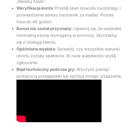
„Resetuj hasło”.
Weryfikacja konta:
Prześlij skan dowodu osobistego i
potwierdzenie adresu (rachunek za media). Proces
trwa do 48 godzin.
Bonus nie został przyznany:
Upewnij się, że wpłaciłeś
minimalną kwotę wymaganą w promocji. Skontaktuj
się z obsługą klienta.
Opóźniona wypłata:
Sprawdź, czy wszystkie warunki
obrotu zostały spełnione. W razie wątpliwości wyślij
zgłoszenie.
Błąd techniczny podczas gry:
Wyczyść pamięć
podręczną przeglądarki lub spróbuj innego urządzenia.