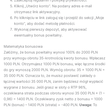
Zaakceptuj regulamin i politykę prywatności.
Kliknij „Utwórz konto”. Na podany adres e-mail
otrzymasz link aktywacyjny.
Po kliknięciu w link zaloguj się i przejdź do sekcji „Moje
konto”, aby dodać metodę płatności.
Wykonaj pierwszy depozyt, aby aktywować
ewentualny bonus powitalny.
Matematyka bonusowa
Załóżmy, że bonus powitalny wynosi 100% do 2000 PLN
przy wymogu obrotu 35-krotnością kwoty bonusu. Wpłacasz
1000 PLN. Otrzymujesz 1000 PLN bonusu, więc łączne środki
do gry wynoszą 2000 PLN. Wymóg obrotu: 35 × 1000 PLN =
35 000 PLN. Oznacza to, że musisz postawić zakłady o
łącznej wartości 35 000 PLN, zanim będziesz mógł wypłacić
wygrane z bonusu. Jeśli grasz w sloty o RTP 96%,
oczekiwana strata podczas obrotu wynosi 35 000 PLN × (1 –
0,96) = 1400 PLN. Oczekiwany zysk netto z bonusu = 1000
PLN (bonus) – 1400 PLN (strata) = -400 PLN.
Uwaga:
To