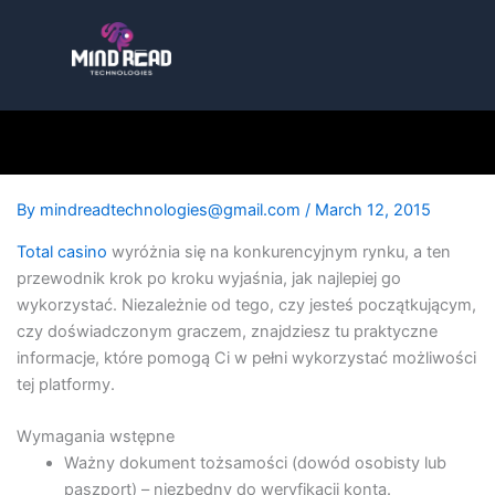
By
mindreadtechnologies@gmail.com
/
March 12, 2015
Total casino
wyróżnia się na konkurencyjnym rynku, a ten
przewodnik krok po kroku wyjaśnia, jak najlepiej go
wykorzystać. Niezależnie od tego, czy jesteś początkującym,
czy doświadczonym graczem, znajdziesz tu praktyczne
informacje, które pomogą Ci w pełni wykorzystać możliwości
tej platformy.
Wymagania wstępne
Ważny dokument tożsamości (dowód osobisty lub
paszport) – niezbędny do weryfikacji konta.