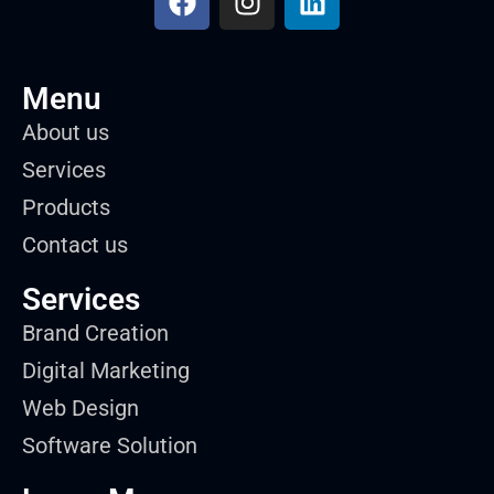
a
n
i
c
s
n
e
t
k
Menu
b
a
e
o
g
d
About us
o
r
i
Services
k
a
n
m
Products
Contact us
Services
Brand Creation
Digital Marketing
Web Design
Software Solution