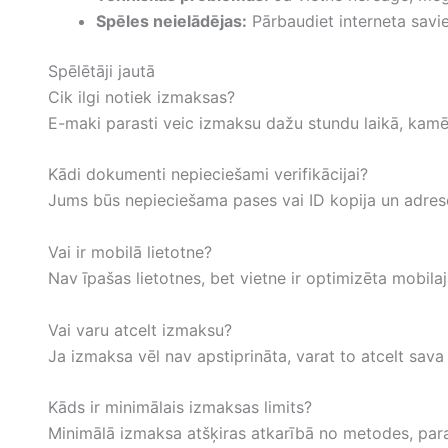
Spēles neielādējas:
Pārbaudiet interneta savie
Spēlētāji jautā
Cik ilgi notiek izmaksas?
E-maki parasti veic izmaksu dažu stundu laikā, kamē
Kādi dokumenti nepieciešami verifikācijai?
Jums būs nepieciešama pases vai ID kopija un adrese
Vai ir mobilā lietotne?
Nav īpašas lietotnes, bet vietne ir optimizēta mobil
Vai varu atcelt izmaksu?
Ja izmaksa vēl nav apstiprināta, varat to atcelt sava
Kāds ir minimālais izmaksas limits?
Minimālā izmaksa atšķiras atkarībā no metodes, par