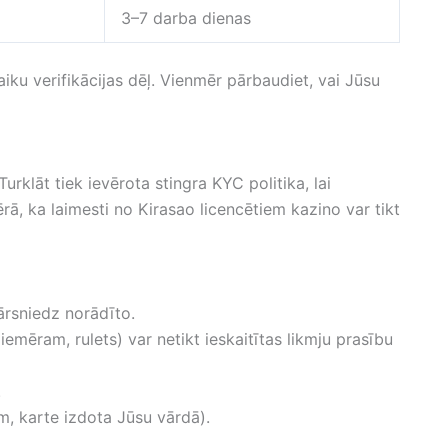
3–7 darba dienas
ku verifikācijas dēļ. Vienmēr pārbaudiet, vai Jūsu
rklāt tiek ievērota stingra KYC politika, lai
rā, ka laimesti no Kirasao licencētiem kazino var tikt
ārsniedz norādīto.
mēram, rulets) var netikt ieskaitītas likmju prasību
.
m, karte izdota Jūsu vārdā).