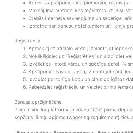
Adreses apstiprinājums (piemēram, rēķins pa
Maksājuma metode, kas reģistrēta uz Jūsu vā
Stabils interneta savienojums un saderīga ierīc
Izpratne par bonusu noteikumiem un likmju p
Reģistrācija
Apmeklējiet oficiālo vietni, izmantojot iepriekšē
Noklikšķiniet uz “Reģistrēties” un aizpildiet ve
Izvēlieties lietotājvārdu un spēcīgu paroli (vism
Apstipriniet savu e-pastu, izmantojot saiti, ka
Ievadiet personīgo kodu un citus obligātos da
Pabeidziet reģistrāciju un veiciet pirmo iemaks
Bonusa aprēķināšana
Pieņemsim, ka platforma piedāvā 100% pirmā depozī
Kopējais likmju apjoms (wagering requirement) tiek 
Likmju prasība = Bonusa summa × Likmju reizinātā