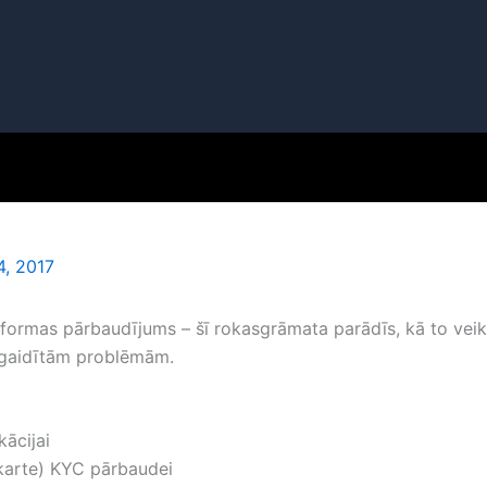
4, 2017
tformas pārbaudījums – šī rokasgrāmata parādīs, kā to veik
negaidītām problēmām.
kācijai
karte) KYC pārbaudei