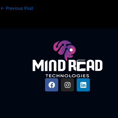
←
Previous Post
F
I
L
a
n
i
c
s
n
e
t
k
b
a
e
o
g
d