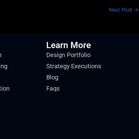
Next Post
→
Learn More
n
Design Portfolio
ing
Strategy Executions
Blog
tion
Faqs