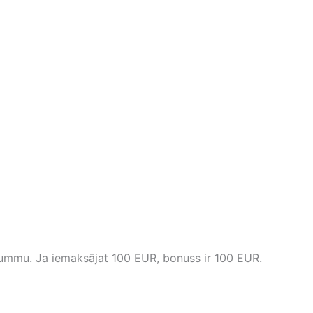
ummu. Ja iemaksājat 100 EUR, bonuss ir 100 EUR.