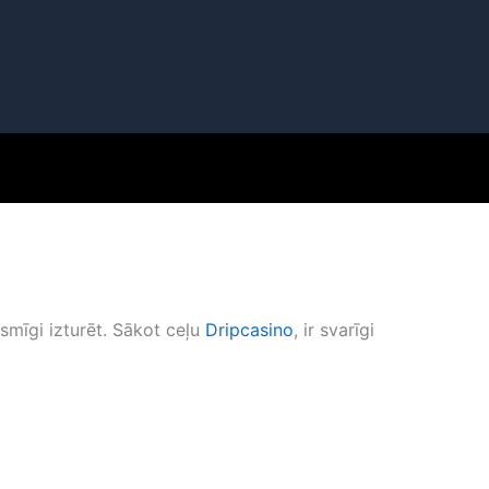
smīgi izturēt. Sākot ceļu
Dripcasino
, ir svarīgi