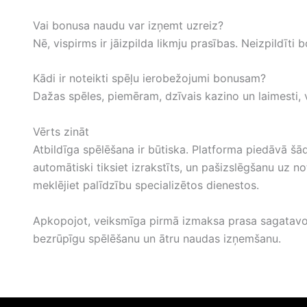
Vai bonusa naudu var izņemt uzreiz?
Nē, vispirms ir jāizpilda likmju prasības. Neizpildīti
Kādi ir noteikti spēļu ierobežojumi bonusam?
Dažas spēles, piemēram, dzīvais kazino un laimesti, v
Vērts zināt
Atbildīga spēlēšana ir būtiska. Platforma piedāvā šā
automātiski tiksiet izrakstīts, un pašizslēgšanu uz n
meklējiet palīdzību specializētos dienestos.
Apkopojot, veiksmīga pirmā izmaksa prasa sagatavoš
bezrūpīgu spēlēšanu un ātru naudas izņemšanu.