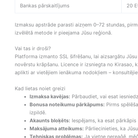
Bankas pārskaitījums
20 
Izmaksu apstrāde parasti aizņem 0–72 stundas, pirms 
izvēlētā metode ir pieejama Jūsu reģionā.
Vai tas ir droši?
Platforma izmanto SSL šifrēšanu, lai aizsargātu Jūsu d
novērstu krāpšanu. Licence ir izsniegta no Kirasao, k
aplikti ar vietējiem ienākuma nodokļiem – konsultējie
Kad lietas noiet greizi
Izmaksa kavējas:
Pārbaudiet, vai esat iesniedz
Bonusa noteikumu pārkāpums:
Pirms spēlēšan
izpildē.
Akaunts bloķēts:
Iespējams, ka esat pārkāpis n
Maksājuma atteikums:
Pārliecinieties, ka Jū
Tehniskas problēmas:
Ja vietne nereaģē, mēģ