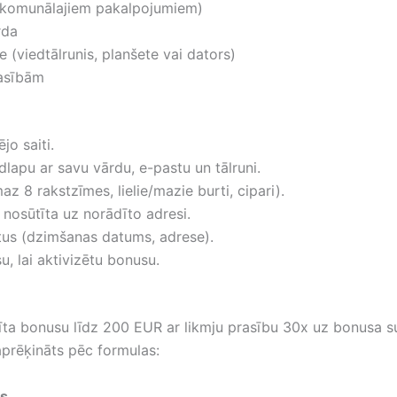
r komunālajiem pakalpojumiem)
rda
e (viedtālrunis, planšete vai dators)
rasībām
jo saiti.
idlapu ar savu vārdu, e-pastu un tālruni.
az 8 rakstzīmes, lielie/mazie burti, cipari).
s nosūtīta uz norādīto adresi.
tus (dzimšanas datums, adrese).
u, lai aktivizētu bonusu.
ta bonusu līdz 200 EUR ar likmju prasību 30x uz bonusa s
aprēķināts pēc formulas:
js