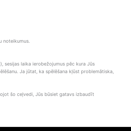
su noteikumus.
), sesijas laika ierobežojumus pēc kura Jūs
pēlēšanu. Ja jūtat, ka spēlēšana kļūst problemātiska,
jot šo ceļvedi, Jūs būsiet gatavs izbaudīt