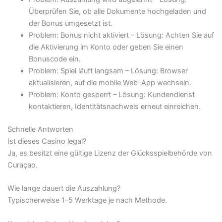
Überprüfen Sie, ob alle Dokumente hochgeladen und
der Bonus umgesetzt ist.
Problem: Bonus nicht aktiviert – Lösung: Achten Sie auf
die Aktivierung im Konto oder geben Sie einen
Bonuscode ein.
Problem: Spiel läuft langsam – Lösung: Browser
aktualisieren, auf die mobile Web-App wechseln.
Problem: Konto gesperrt – Lösung: Kundendienst
kontaktieren, Identitätsnachweis erneut einreichen.
Schnelle Antworten
Ist dieses Casino legal?
Ja, es besitzt eine gültige Lizenz der Glücksspielbehörde von
Curaçao.
Wie lange dauert die Auszahlung?
Typischerweise 1–5 Werktage je nach Methode.