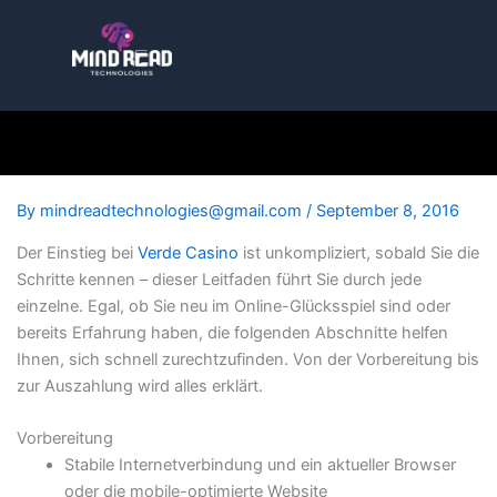
By
mindreadtechnologies@gmail.com
/
September 8, 2016
Der Einstieg bei
Verde Casino
ist unkompliziert, sobald Sie die
Schritte kennen – dieser Leitfaden führt Sie durch jede
einzelne. Egal, ob Sie neu im Online-Glücksspiel sind oder
bereits Erfahrung haben, die folgenden Abschnitte helfen
Ihnen, sich schnell zurechtzufinden. Von der Vorbereitung bis
zur Auszahlung wird alles erklärt.
Vorbereitung
Stabile Internetverbindung und ein aktueller Browser
oder die mobile-optimierte Website