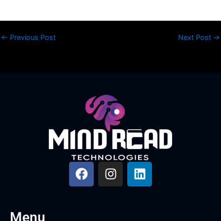
←
Previous Post
Next Post
→
F
I
L
a
n
i
c
s
n
e
t
k
Menu
b
a
e