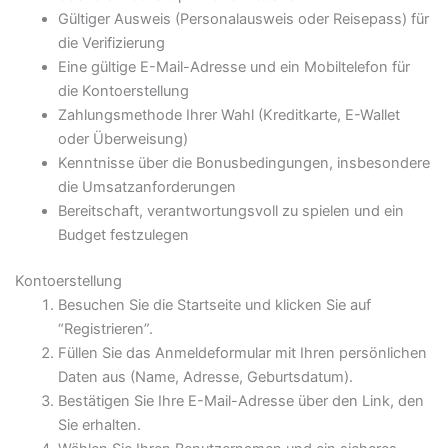
Gültiger Ausweis (Personalausweis oder Reisepass) für
die Verifizierung
Eine gültige E-Mail-Adresse und ein Mobiltelefon für
die Kontoerstellung
Zahlungsmethode Ihrer Wahl (Kreditkarte, E-Wallet
oder Überweisung)
Kenntnisse über die Bonusbedingungen, insbesondere
die Umsatzanforderungen
Bereitschaft, verantwortungsvoll zu spielen und ein
Budget festzulegen
Kontoerstellung
Besuchen Sie die Startseite und klicken Sie auf
“Registrieren”.
Füllen Sie das Anmeldeformular mit Ihren persönlichen
Daten aus (Name, Adresse, Geburtsdatum).
Bestätigen Sie Ihre E-Mail-Adresse über den Link, den
Sie erhalten.