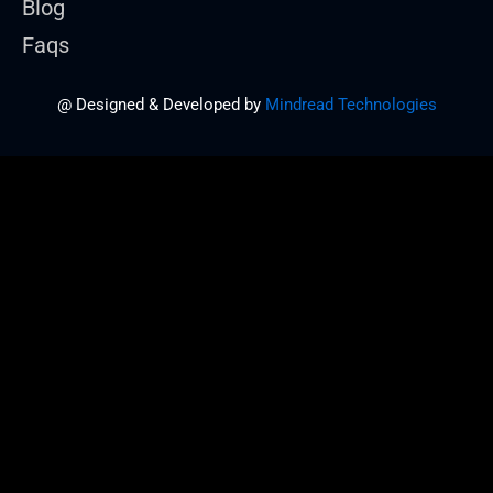
Blog
Faqs
@ Designed & Developed by
Mindread Technologies