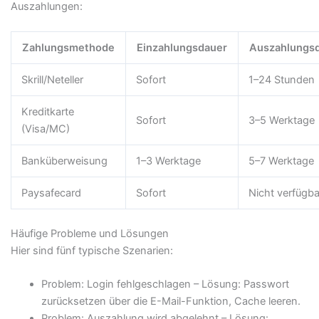
Auszahlungen:
Zahlungsmethode
Einzahlungsdauer
Auszahlungs
Skrill/Neteller
Sofort
1–24 Stunden
Kreditkarte
Sofort
3–5 Werktage
(Visa/MC)
Banküberweisung
1–3 Werktage
5–7 Werktage
Paysafecard
Sofort
Nicht verfügba
Häufige Probleme und Lösungen
Hier sind fünf typische Szenarien:
Problem: Login fehlgeschlagen – Lösung: Passwort
zurücksetzen über die E-Mail-Funktion, Cache leeren.
Problem: Auszahlung wird abgelehnt – Lösung: