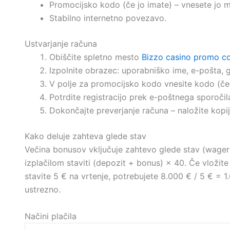
Promocijsko kodo (če jo imate) – vnesete jo me
Stabilno internetno povezavo.
Ustvarjanje računa
Obiščite spletno mesto
Bizzo casino promo c
Izpolnite obrazec: uporabniško ime, e-pošta, g
V polje za promocijsko kodo vnesite kodo (če 
Potrdite registracijo prek e-poštnega sporočil
Dokončajte preverjanje računa – naložite kop
Kako deluje zahteva glede stav
Večina bonusov vključuje zahtevo glede stav (wager
izplačilom staviti (depozit + bonus) × 40. Če vloži
stavite 5 € na vrtenje, potrebujete 8.000 € / 5 € = 1
ustrezno.
Načini plačila