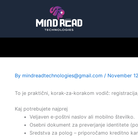
By
mindreadtechnologies@gmail.com
/
November 12
To je praktični, korak-za-korakom vodič: registracija,
Kaj potrebujete najprej
Veljaven e-poštni naslov ali mobilno številko.
Osebni dokument za preverjanje identitete (pot
Sredstva za polog – priporočamo kreditno kart