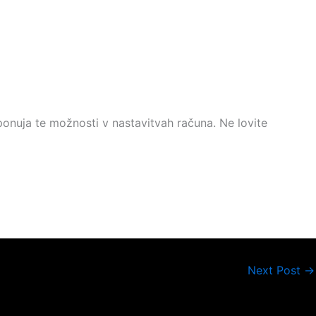
ponuja te možnosti v nastavitvah računa. Ne lovite
Next Post
→