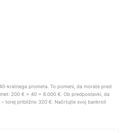
 40-kratnega prometa. To pomeni, da morate pred
romet: 200 € × 40 = 8.000 €. Ob predpostavki, da
– torej približno 320 €. Načrtujte svoj bankroll