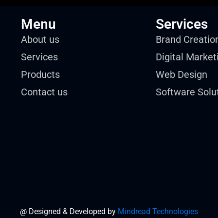
Menu
Services
About us
Brand Creatio
Services
Digital Market
Products
Web Design
Contact us
Software Solu
@ Designed & Developed by
Mindread Technologies