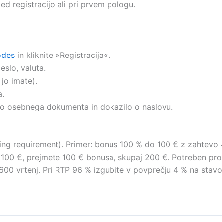
d registracijo ali pri prvem pologu.
odes
in kliknite »Registracija«.
eslo, valuta.
jo imate).
a.
ijo osebnega dokumenta in dokazilo o naslovu.
ing requirement). Primer: bonus 100 % do 100 € z zahtevo
te 100 €, prejmete 100 € bonusa, skupaj 200 €. Potreben p
.600 vrtenj. Pri RTP 96 % izgubite v povprečju 4 % na stavo 