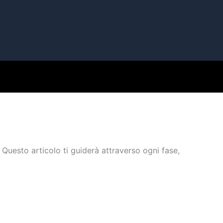
 Questo articolo ti guiderà attraverso ogni fase,