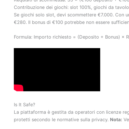
Contribuzione dei giochi: slot 100%, giochi da tavol
Se giochi solo slot, devi scommettere €7.000. Con u
€280. Il bonus di €100 potrebbe non essere sufficien
Formula: Importo richiesto = (Deposito + Bonus) × Req
Is It Safe?
La piattaforma è gestita da operatori con licenze rego
protetti secondo le normative sulla privacy.
Nota:
Ver