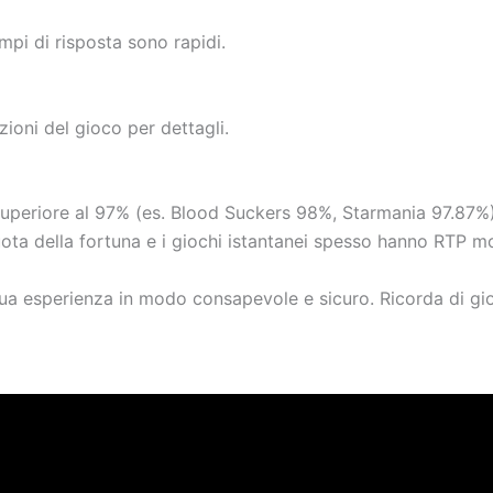
empi di risposta sono rapidi.
zioni del gioco per dettagli.
superiore al 97% (es. Blood Suckers 98%, Starmania 97.87%). 
a della fortuna e i giochi istantanei spesso hanno RTP mol
 tua esperienza in modo consapevole e sicuro. Ricorda di g