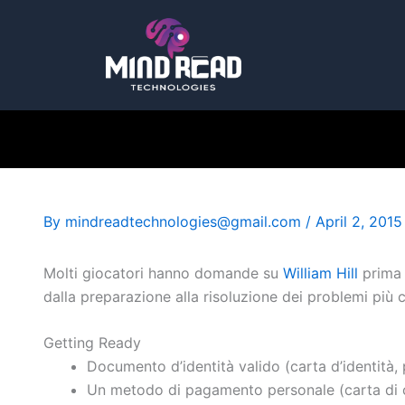
By
mindreadtechnologies@gmail.com
/
April 2, 2015
Molti giocatori hanno domande su
William Hill
prima 
dalla preparazione alla risoluzione dei problemi più 
Getting Ready
Documento d’identità valido (carta d’identità,
Un metodo di pagamento personale (carta di cr