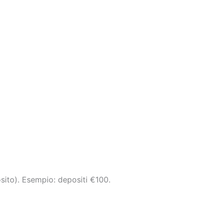
ito). Esempio: depositi €100.