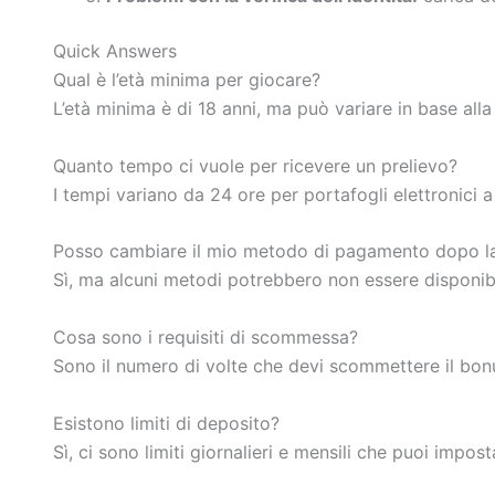
Quick Answers
Qual è l’età minima per giocare?
L’età minima è di 18 anni, ma può variare in base alla g
Quanto tempo ci vuole per ricevere un prelievo?
I tempi variano da 24 ore per portafogli elettronici a
Posso cambiare il mio metodo di pagamento dopo la
Sì, ma alcuni metodi potrebbero non essere disponibili
Cosa sono i requisiti di scommessa?
Sono il numero di volte che devi scommettere il bonu
Esistono limiti di deposito?
Sì, ci sono limiti giornalieri e mensili che puoi impos