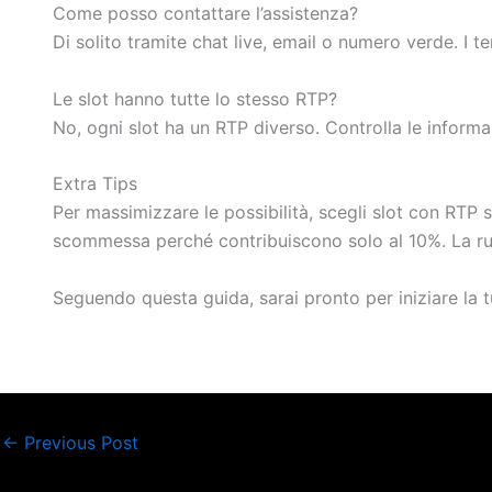
Come posso contattare l’assistenza?
Di solito tramite chat live, email o numero verde. I t
Le slot hanno tutte lo stesso RTP?
No, ogni slot ha un RTP diverso. Controlla le informa
Extra Tips
Per massimizzare le possibilità, scegli slot con RTP 
scommessa perché contribuiscono solo al 10%. La ruot
Seguendo questa guida, sarai pronto per iniziare la
←
Previous Post