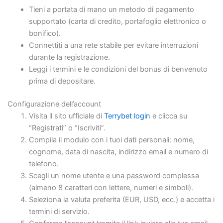
Tieni a portata di mano un metodo di pagamento
supportato (carta di credito, portafoglio elettronico o
bonifico).
Connettiti a una rete stabile per evitare interruzioni
durante la registrazione.
Leggi i termini e le condizioni del bonus di benvenuto
prima di depositare.
Configurazione dell’account
Visita il sito ufficiale di
Terrybet login
e clicca su
“Registrati” o “Iscriviti”.
Compila il modulo con i tuoi dati personali: nome,
cognome, data di nascita, indirizzo email e numero di
telefono.
Scegli un nome utente e una password complessa
(almeno 8 caratteri con lettere, numeri e simboli).
Seleziona la valuta preferita (EUR, USD, ecc.) e accetta i
termini di servizio.