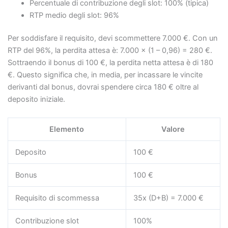
Percentuale di contribuzione degli slot: 100% (tipica)
RTP medio degli slot: 96%
Per soddisfare il requisito, devi scommettere 7.000 €. Con un
RTP del 96%, la perdita attesa è: 7.000 × (1 – 0,96) = 280 €.
Sottraendo il bonus di 100 €, la perdita netta attesa è di 180
€. Questo significa che, in media, per incassare le vincite
derivanti dal bonus, dovrai spendere circa 180 € oltre al
deposito iniziale.
Elemento
Valore
Deposito
100 €
Bonus
100 €
Requisito di scommessa
35x (D+B) = 7.000 €
Contribuzione slot
100%