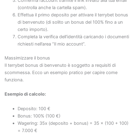
Conferma l’account tramite il link inviato alla tua email
(controlla anche la cartella spam).
Effettua il primo deposito per attivare il terrybet bonus
di benvenuto (di solito un bonus del 100% fino a un
certo importo).
Completa la verifica dell’identità caricando i documenti
richiesti nell’area “Il mio account”.
Massimizzare il bonus
Il terrybet bonus di benvenuto è soggetto a requisiti di
scommessa. Ecco un esempio pratico per capire come
funziona.
Esempio di calcolo:
Deposito: 100 €
Bonus: 100% (100 €)
Wagering: 35x (deposito + bonus) = 35 × (100 + 100)
= 7.000 €