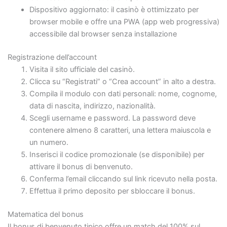
Dispositivo aggiornato: il casinò è ottimizzato per
browser mobile e offre una PWA (app web progressiva)
accessibile dal browser senza installazione
Registrazione dell’account
Visita il sito ufficiale del casinò.
Clicca su “Registrati” o “Crea account” in alto a destra.
Compila il modulo con dati personali: nome, cognome,
data di nascita, indirizzo, nazionalità.
Scegli username e password. La password deve
contenere almeno 8 caratteri, una lettera maiuscola e
un numero.
Inserisci il codice promozionale (se disponibile) per
attivare il bonus di benvenuto.
Conferma l’email cliccando sul link ricevuto nella posta.
Effettua il primo deposito per sbloccare il bonus.
Matematica del bonus
Il bonus di benvenuto tipico offre un match del 100% sul