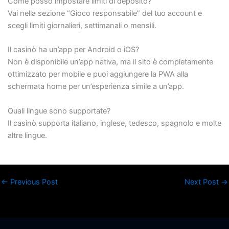
Come posso impostare limiti di deposito?
Vai nella sezione “Gioco responsabile” del tuo account e
scegli limiti giornalieri, settimanali o mensili.
Il casinò ha un’app per Android o iOS?
Non è disponibile un’app nativa, ma il sito è completamente
ottimizzato per mobile e puoi aggiungere la PWA alla
schermata home per un’esperienza simile a un’app.
Quali lingue sono supportate?
Il casinò supporta italiano, inglese, tedesco, spagnolo e molte
altre lingue.
←
Previous Post
Next Post
→