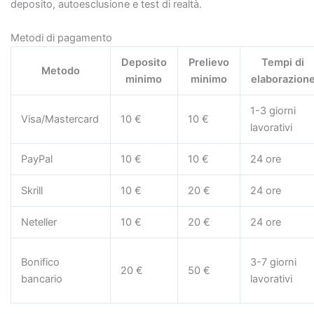
deposito, autoesclusione e test di realtà.
Metodi di pagamento
Deposito
Prelievo
Tempi di
Metodo
minimo
minimo
elaborazion
1-3 giorni
Visa/Mastercard
10 €
10 €
lavorativi
PayPal
10 €
10 €
24 ore
Skrill
10 €
20 €
24 ore
Neteller
10 €
20 €
24 ore
Bonifico
3-7 giorni
20 €
50 €
bancario
lavorativi