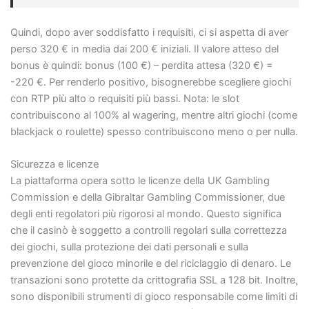
Quindi, dopo aver soddisfatto i requisiti, ci si aspetta di aver
perso 320 € in media dai 200 € iniziali. Il valore atteso del
bonus è quindi: bonus (100 €) – perdita attesa (320 €) =
-220 €. Per renderlo positivo, bisognerebbe scegliere giochi
con RTP più alto o requisiti più bassi. Nota: le slot
contribuiscono al 100% al wagering, mentre altri giochi (come
blackjack o roulette) spesso contribuiscono meno o per nulla.
Sicurezza e licenze
La piattaforma opera sotto le licenze della UK Gambling
Commission e della Gibraltar Gambling Commissioner, due
degli enti regolatori più rigorosi al mondo. Questo significa
che il casinò è soggetto a controlli regolari sulla correttezza
dei giochi, sulla protezione dei dati personali e sulla
prevenzione del gioco minorile e del riciclaggio di denaro. Le
transazioni sono protette da crittografia SSL a 128 bit. Inoltre,
sono disponibili strumenti di gioco responsabile come limiti di