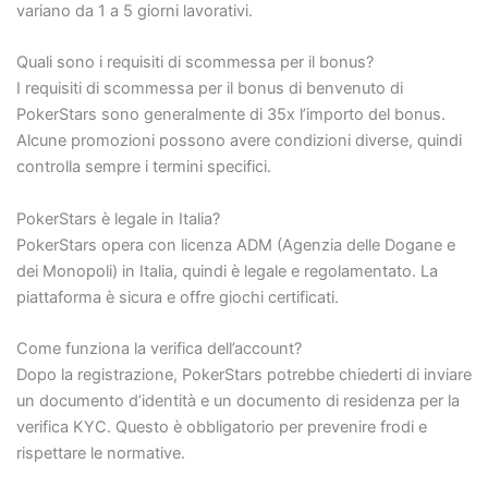
variano da 1 a 5 giorni lavorativi.
Quali sono i requisiti di scommessa per il bonus?
I requisiti di scommessa per il bonus di benvenuto di
PokerStars sono generalmente di 35x l’importo del bonus.
Alcune promozioni possono avere condizioni diverse, quindi
controlla sempre i termini specifici.
PokerStars è legale in Italia?
PokerStars opera con licenza ADM (Agenzia delle Dogane e
dei Monopoli) in Italia, quindi è legale e regolamentato. La
piattaforma è sicura e offre giochi certificati.
Come funziona la verifica dell’account?
Dopo la registrazione, PokerStars potrebbe chiederti di inviare
un documento d’identità e un documento di residenza per la
verifica KYC. Questo è obbligatorio per prevenire frodi e
rispettare le normative.