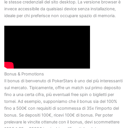
le stesse credenziali del sito desktop. La versione browser è
invece accessibile da qualsiasi device senza installazione,
ideale per chi preferisce non occupare spazio di memoria.
Bonus & Promotions
Il bonus di benvenuto di PokerStars è uno dei più interessanti
sul mercato. Tipicamente, offre un match sul primo deposito
fino a una certa cifra, più eventuali free spin o biglietti per
tornei. Ad esempio, supponiamo che il bonus sia del 100%
fino a 500€ con requisiti di scommessa di 35x l’importo del
bonus. Se depositi 100€, ricevi 100€ di bonus. Per poter
prelevare le vincite ottenute con il bonus, devi scommettere