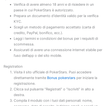
Verifica di avere almeno 18 anni e di risiedere in un
paese in cui PokerStars è autorizzato.
Prepara un documento d’identità valido per la verifica
KYC.
Scegli un metodo di pagamento accettato (carta di
credito, PayPal, bonifico, ecc.).
Leggi i termini e condizioni del bonus per i requisiti di
scommessa.
Assicurati di avere una connessione internet stabile per
l’uso dell’app o del sito mobile.
Registration
Visita il sito ufficiale di PokerStars. Puoi accedere
direttamente tramite
Bonus pokerstars
per iniziare la
registrazione.
Clicca sul pulsante “Registrati” o “Iscriviti” in alto a
destra.
Compila il modulo con i tuoi dati personali: nome,