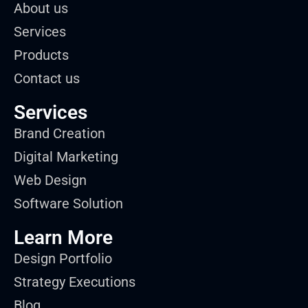
o
g
d
About us
o
r
i
Services
k
a
n
m
Products
Contact us
Services
Brand Creation
Digital Marketing
Web Design
Software Solution
Learn More
Design Portfolio
Strategy Executions
Blog