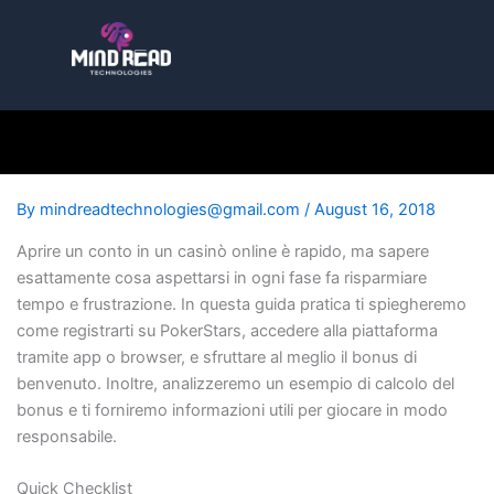
By
mindreadtechnologies@gmail.com
/
August 16, 2018
Aprire un conto in un casinò online è rapido, ma sapere
esattamente cosa aspettarsi in ogni fase fa risparmiare
tempo e frustrazione. In questa guida pratica ti spiegheremo
come registrarti su PokerStars, accedere alla piattaforma
tramite app o browser, e sfruttare al meglio il bonus di
benvenuto. Inoltre, analizzeremo un esempio di calcolo del
bonus e ti forniremo informazioni utili per giocare in modo
responsabile.
Quick Checklist