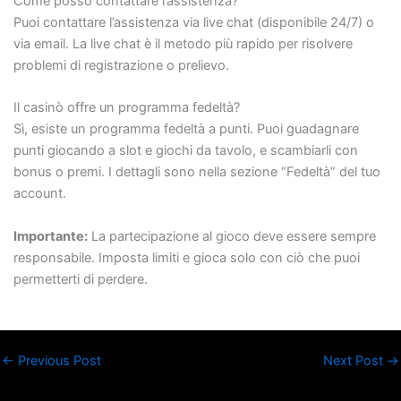
Come posso contattare l’assistenza?
Puoi contattare l’assistenza via live chat (disponibile 24/7) o
via email. La live chat è il metodo più rapido per risolvere
problemi di registrazione o prelievo.
Il casinò offre un programma fedeltà?
Sì, esiste un programma fedeltà a punti. Puoi guadagnare
punti giocando a slot e giochi da tavolo, e scambiarli con
bonus o premi. I dettagli sono nella sezione “Fedeltà” del tuo
account.
Importante:
La partecipazione al gioco deve essere sempre
responsabile. Imposta limiti e gioca solo con ciò che puoi
permetterti di perdere.
←
Previous Post
Next Post
→