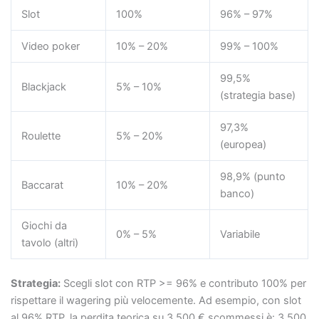
Slot
100%
96% – 97%
Video poker
10% – 20%
99% – 100%
99,5%
Blackjack
5% – 10%
(strategia base)
97,3%
Roulette
5% – 20%
(europea)
98,9% (punto
Baccarat
10% – 20%
banco)
Giochi da
0% – 5%
Variabile
tavolo (altri)
Strategia:
Scegli slot con RTP >= 96% e contributo 100% per
rispettare il wagering più velocemente. Ad esempio, con slot
al 96% RTP, la perdita teorica su 3.500 € scommessi è: 3.500