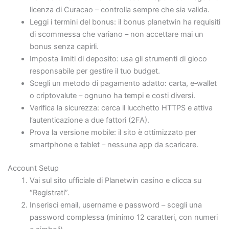
licenza di Curacao – controlla sempre che sia valida.
Leggi i termini del bonus: il bonus planetwin ha requisiti
di scommessa che variano – non accettare mai un
bonus senza capirli.
Imposta limiti di deposito: usa gli strumenti di gioco
responsabile per gestire il tuo budget.
Scegli un metodo di pagamento adatto: carta, e‑wallet
o criptovalute – ognuno ha tempi e costi diversi.
Verifica la sicurezza: cerca il lucchetto HTTPS e attiva
l’autenticazione a due fattori (2FA).
Prova la versione mobile: il sito è ottimizzato per
smartphone e tablet – nessuna app da scaricare.
Account Setup
Vai sul sito ufficiale di Planetwin casino e clicca su
“Registrati”.
Inserisci email, username e password – scegli una
password complessa (minimo 12 caratteri, con numeri