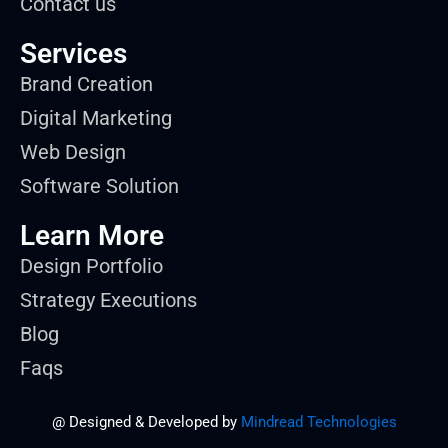
Contact us
Services
Brand Creation
Digital Marketing
Web Design
Software Solution
Learn More
Design Portfolio
Strategy Executions
Blog
Faqs
@ Designed & Developed by
Mindread Technologies