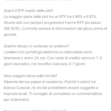
Qual è il RTP medio delle slot?
La maggior parte delle slot ha un RTP tra il 96% e il 97%.
Alcune slot con jackpot progressivo hanno RTP più basso
(88-92%). Controlla sempre le informazioni del gioco prima di
giocare.
Quanto tempo ci vuole per un prelievo?
I prelievi con portafogli elettronici e criptovalute sono
istantanei o entro 24 ore. Con carte di credito servono 1-3
giorni lavorativi, con bonifico bancario 3-7 giorni.
Devo pagare tasse sulle vincite?
Dipende dal tuo paese di residenza. Poiché il casinò ha
licenza Curacao, le vincite potrebbero essere soggette a
imposte locali. Ti consiglio di consultare un commercialista
per chiarimenti.