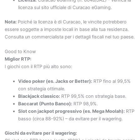
licenza sul sito ufficiale di Curacao eGaming.
Nota:
Poiché la licenza è di Curacao, le vincite potrebbero
essere soggette a imposte locali in base alla tua residenza.
Consulta un commercialista per i dettagli fiscali nel tuo paese.
Good to Know
Miglior RTP:
I giochi con il RTP più alto sono:
Video poker (es. Jacks or Better):
RTP fino al 99,5%
con strategia ottimale.
Blackjack classico:
RTP 99,5% con strategia base.
Baccarat (Punto Banco):
RTP 98,9%.
Slot con jackpot progressivo (es. Mega Moolah):
RTP
basso (circa 88-92%) – da evitare per il wagering.
Giochi da evitare per il wagering: