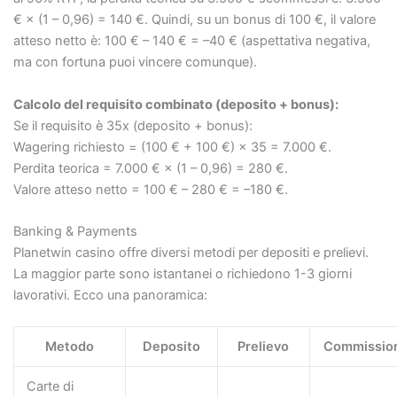
€ × (1 – 0,96) = 140 €. Quindi, su un bonus di 100 €, il valore
atteso netto è: 100 € – 140 € = –40 € (aspettativa negativa,
ma con fortuna puoi vincere comunque).
Calcolo del requisito combinato (deposito + bonus):
Se il requisito è 35x (deposito + bonus):
Wagering richiesto = (100 € + 100 €) × 35 = 7.000 €.
Perdita teorica = 7.000 € × (1 – 0,96) = 280 €.
Valore atteso netto = 100 € – 280 € = –180 €.
Banking & Payments
Planetwin casino offre diversi metodi per depositi e prelievi.
La maggior parte sono istantanei o richiedono 1-3 giorni
lavorativi. Ecco una panoramica:
Metodo
Deposito
Prelievo
Commissio
Carte di