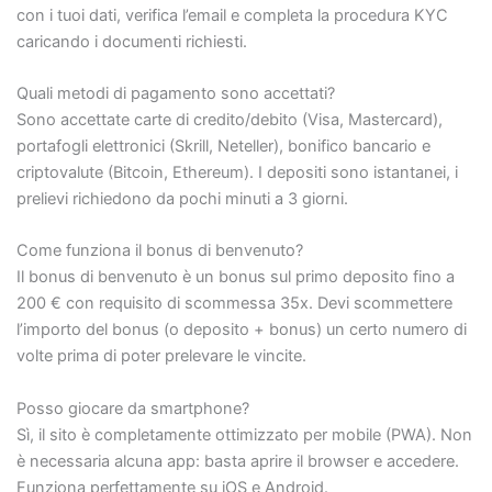
con i tuoi dati, verifica l’email e completa la procedura KYC
caricando i documenti richiesti.
Quali metodi di pagamento sono accettati?
Sono accettate carte di credito/debito (Visa, Mastercard),
portafogli elettronici (Skrill, Neteller), bonifico bancario e
criptovalute (Bitcoin, Ethereum). I depositi sono istantanei, i
prelievi richiedono da pochi minuti a 3 giorni.
Come funziona il bonus di benvenuto?
Il bonus di benvenuto è un bonus sul primo deposito fino a
200 € con requisito di scommessa 35x. Devi scommettere
l’importo del bonus (o deposito + bonus) un certo numero di
volte prima di poter prelevare le vincite.
Posso giocare da smartphone?
Sì, il sito è completamente ottimizzato per mobile (PWA). Non
è necessaria alcuna app: basta aprire il browser e accedere.
Funziona perfettamente su iOS e Android.