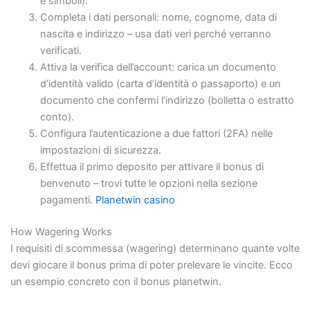
e simboli).
Completa i dati personali: nome, cognome, data di
nascita e indirizzo – usa dati veri perché verranno
verificati.
Attiva la verifica dell’account: carica un documento
d’identità valido (carta d’identità o passaporto) e un
documento che confermi l’indirizzo (bolletta o estratto
conto).
Configura l’autenticazione a due fattori (2FA) nelle
impostazioni di sicurezza.
Effettua il primo deposito per attivare il bonus di
benvenuto – trovi tutte le opzioni nella sezione
pagamenti.
Planetwin casino
How Wagering Works
I requisiti di scommessa (wagering) determinano quante volte
devi giocare il bonus prima di poter prelevare le vincite. Ecco
un esempio concreto con il bonus planetwin.