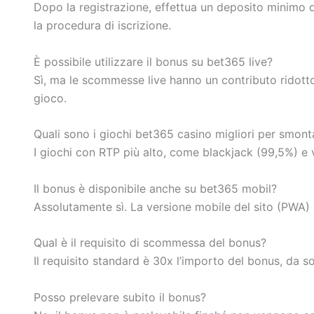
Dopo la registrazione, effettua un deposito minimo d
la procedura di iscrizione.
È possibile utilizzare il bonus su bet365 live?
Sì, ma le scommesse live hanno un contributo ridotto
gioco.
Quali sono i giochi bet365 casino migliori per smont
I giochi con RTP più alto, come blackjack (99,5%) e 
Il bonus è disponibile anche su bet365 mobil?
Assolutamente sì. La versione mobile del sito (PWA)
Qual è il requisito di scommessa del bonus?
Il requisito standard è 30x l’importo del bonus, da 
Posso prelevare subito il bonus?