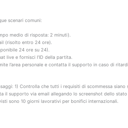
nque scenari comuni:
empo medio di risposta: 2 minuti).
il (risolto entro 24 ore).
ponibile 24 ore su 24).
t live e fornisci l’ID della partita.
te l’area personale e contatta il supporto in caso di ritardi
ssaggi: 1) Controlla che tutti i requisiti di scommessa siano
 il supporto via email allegando lo screenshot dello stato de
ti sono 10 giorni lavorativi per bonifici internazionali.