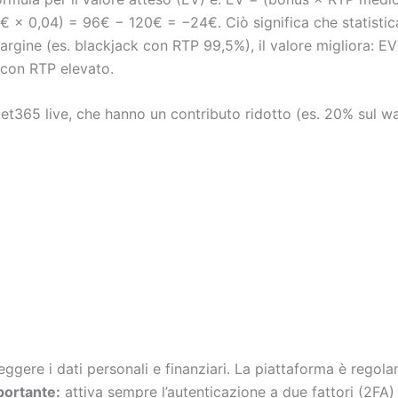
 × 0,04) = 96€ − 120€ = −24€. Ciò significa che statistic
margine (es. blackjack con RTP 99,5%), il valore migliora:
 con RTP elevato.
365 live, che hanno un contributo ridotto (es. 20% sul wag
oteggere i dati personali e finanziari. La piattaforma è reg
portante:
attiva sempre l’autenticazione a due fattori (2FA) 