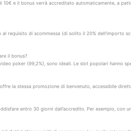
i 10€ e il bonus verrà accreditato automaticamente, a patto 
 al requisito di scommessa (di solito il 20% dell’importo sc
are il bonus?
video poker (99,2%), sono ideali. Le slot popolari hanno spe
 offre la stessa promozione di benvenuto, accessibile dire
soddisfare entro 30 giorni dall’accredito. Per esempio, co