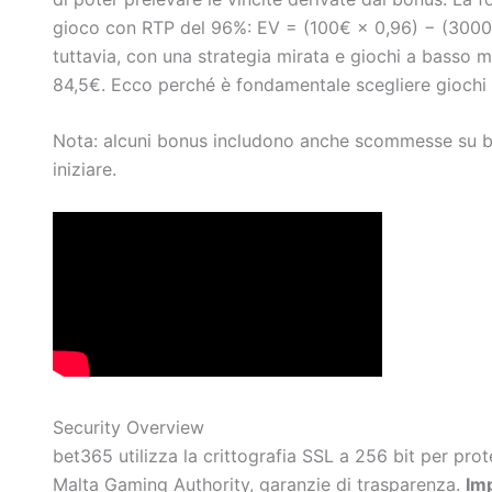
gioco con RTP del 96%: EV = (100€ × 0,96) − (3000€
tuttavia, con una strategia mirata e giochi a basso 
84,5€. Ecco perché è fondamentale scegliere giochi
Nota: alcuni bonus includono anche scommesse su bet
iniziare.
Security Overview
bet365 utilizza la crittografia SSL a 256 bit per pr
Malta Gaming Authority, garanzie di trasparenza.
Im