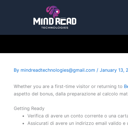
By
mindreadtechnologies@gmail.com
/
January 13, 
Whether you are a first-time visitor or returning to
B
aspetto del bonus, dalla preparazione al calcolo matem
Getting Ready
Verifica di avere un conto corrente o una carta
Assicurati di avere un indirizzo email valido e