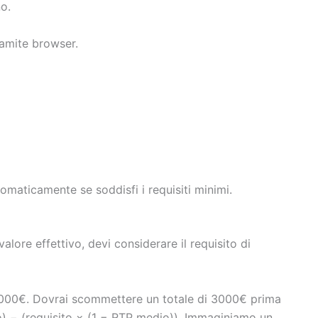
no.
ramite browser.
maticamente se soddisfi i requisiti minimi.
lore effettivo, devi considerare il requisito di
3000€. Dovrai scommettere un totale di 3000€ prima
io) − (requisito × (1 − RTP medio)). Immaginiamo un