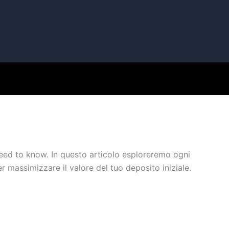
 need to know. In questo articolo esploreremo ogni
r massimizzare il valore del tuo deposito iniziale.