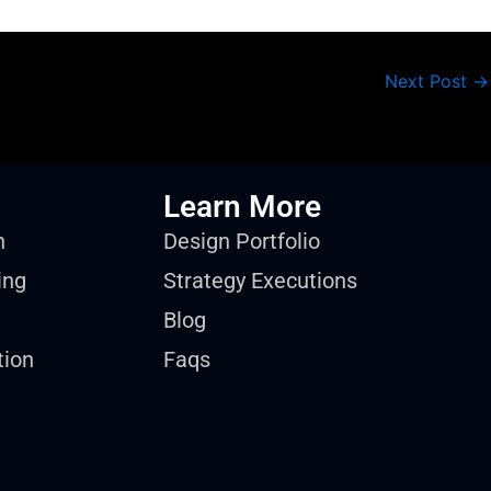
Next Post
→
Learn More
n
Design Portfolio
ing
Strategy Executions
Blog
tion
Faqs