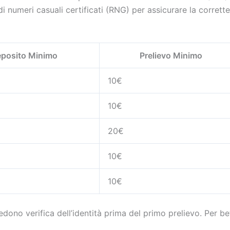
 numeri casuali certificati (RNG) per assicurare la corrette
posito Minimo
Prelievo Minimo
10€
10€
20€
10€
10€
hiedono verifica dell’identità prima del primo prelievo. Per 