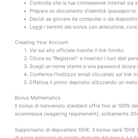
Controlla che la tua connessione internet sia s
Prepara un documento d’identità (passaporto o 
Decidi se giocare da computer o da dispositi
Leggi i termini del bonus con attenzione, con
Creating Your Account
Vai sul sito ufficiale tramite il link fornito.
Clicca su “Registrati” e inserisci i tuoi dati p
Scegli un nome utente e una password sicura (
Conferma l’indirizzo email cliccando sul link in
Effettua il primo deposito utilizzando un meto
Bonus Mathematics
Il bonus di benvenuto standard offre fino al 100% del
scommessa (wagering requirement), solitamente 30x
Supponiamo di depositare 100€. Il bonus sarà 100€ 
di poter prelevare le vincite derivate dal bonus. La