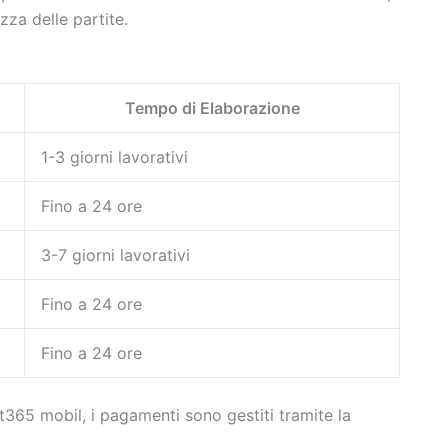
zza delle partite.
Tempo di Elaborazione
1-3 giorni lavorativi
Fino a 24 ore
3-7 giorni lavorativi
Fino a 24 ore
Fino a 24 ore
bet365 mobil, i pagamenti sono gestiti tramite la