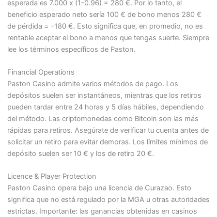
esperada es 7.000 x (1-0.96) = 280 €. Por lo tanto, el
beneficio esperado neto sería 100 € de bono menos 280 €
de pérdida = -180 €. Esto significa que, en promedio, no es
rentable aceptar el bono a menos que tengas suerte. Siempre
lee los términos específicos de Paston.
Financial Operations
Paston Casino admite varios métodos de pago. Los
depósitos suelen ser instantáneos, mientras que los retiros
pueden tardar entre 24 horas y 5 días hábiles, dependiendo
del método. Las criptomonedas como Bitcoin son las más
rápidas para retiros. Asegúrate de verificar tu cuenta antes de
solicitar un retiro para evitar demoras. Los límites mínimos de
depósito suelen ser 10 € y los de retiro 20 €.
Licence & Player Protection
Paston Casino opera bajo una licencia de Curazao. Esto
significa que no está regulado por la MGA u otras autoridades
estrictas. Importante: las ganancias obtenidas en casinos