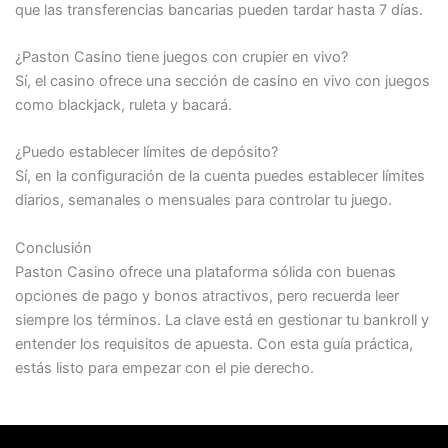
que las transferencias bancarias pueden tardar hasta 7 días.
¿Paston Casino tiene juegos con crupier en vivo?
Sí, el casino ofrece una sección de casino en vivo con juegos
como blackjack, ruleta y bacará.
¿Puedo establecer límites de depósito?
Sí, en la configuración de la cuenta puedes establecer límites
diarios, semanales o mensuales para controlar tu juego.
Conclusión
Paston Casino ofrece una plataforma sólida con buenas
opciones de pago y bonos atractivos, pero recuerda leer
siempre los términos. La clave está en gestionar tu bankroll y
entender los requisitos de apuesta. Con esta guía práctica,
estás listo para empezar con el pie derecho.