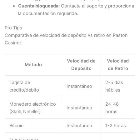
Cuenta bloqueada:
Contacta al soporte y proporciona
la documentación requerida.
Pro Tips
Comparativa de velocidad de depósito vs retiro en Paston
Casino:
Velocidad de
Velocidad
Método
Depósito
de Retiro
Tarjeta de
2-5 días
Instantáneo
crédito/débito
hábiles
Monedero electrónico
24-48
Instantáneo
(Skrill, Neteller)
horas
Bitcoin
Instantáneo
1-2 horas
Transferencia