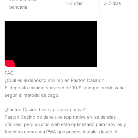
1-3 días
3-7 días
bancaria
FAQ
¿Cuál es el depósito mínimo en Paston Casino?
El depósito mínimo suele ser de 10 €, aunque puede variar
según el método de pago.
¿Paston Casino tiene aplicación móvil?
Paston Casino no tiene una app nativa en las tiendas
oficiales, pero su sitio web está optimizado para móviles y
funciona como una PWA que puedes instalar desde el