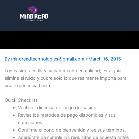
By
mindreadtechnologies@gmail.com
/
March 16, 2015
Los casinos en línea varían mucho en calidad; esta guía
elimina el ruido y cubre solo lo que realmente importa para
una experiencia fluida.
Quick Checklist
Verifica la licencia de juego del casino.
Revisa los métodos de pago disponibles y sus
comisiones.
Confirma el bono de bienvenida y lee sus términos.
Asegúrate de cumplir los requisitos de apuesta antes