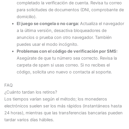
completado la verificación de cuenta. Revisa tu correo
para solicitudes de documentos (DNI, comprobante de
domicilio).
El juego se congela o no carga:
Actualiza el navegador
a la última versión, desactiva bloqueadores de
anuncios o prueba con otro navegador. También
puedes usar el modo incógnito.
Problemas con el código de verificación por SMS:
Asegúrate de que tu número sea correcto. Revisa la
carpeta de spam si usas correo. Si no recibes el
código, solicita uno nuevo o contacta al soporte.
FAQ
¿Cuánto tardan los retiros?
Los tiempos varían según el método; los monederos
electrónicos suelen ser los más rápidos (instantáneos hasta
24 horas), mientras que las transferencias bancarias pueden
tardar varios días hábiles.