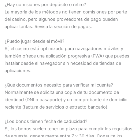
¿Hay comisiones por depósito o retiro?
La mayoría de los métodos no tienen comisiones por parte
del casino, pero algunos proveedores de pago pueden
aplicar tarifas. Revisa la sección de pagos.
¿Puedo jugar desde el móvil?
Sí, el casino está optimizado para navegadores móviles y
también ofrece una aplicación progresiva (PWA) que puedes
instalar desde el navegador sin necesidad de tiendas de
aplicaciones.
¿Qué documentos necesito para verificar mi cuenta?
Normalmente se solicita una copia de tu documento de
identidad (DNI o pasaporte) y un comprobante de domicilio
reciente (factura de servicios o extracto bancario).
¿Los bonos tienen fecha de caducidad?
Sí, los bonos suelen tener un plazo para cumplir los requisitos
de apuesta, generalmente entre 7 y 30 días. Consulta los