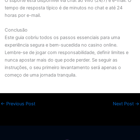
O suporte está disponível via chat ao vivo (24/7) e e-mail. O
tempo de resposta típico é de minutos no chat e até 24
horas por e-mail.
Conclusão
Este guia cobriu todos os passos essenciais para uma
experiência segura e bem-sucedida no casino online.
Lembre-se de jogar com responsabilidade, definir limites e
nunca apostar mais do que pode perder. Se seguir as
instruções, o seu primeiro levantamento será apenas o
começo de uma jornada tranquila.
←
Previous Post
Next Post
→