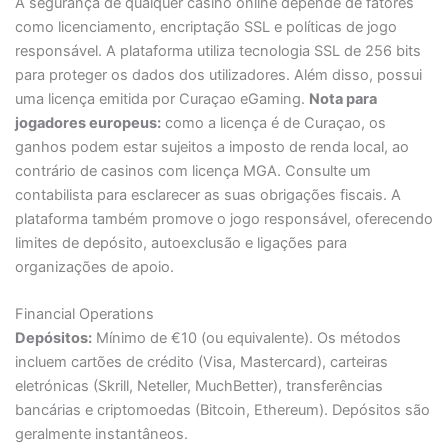
A segurança de qualquer casino online depende de fatores
como licenciamento, encriptação SSL e políticas de jogo
responsável. A plataforma utiliza tecnologia SSL de 256 bits
para proteger os dados dos utilizadores. Além disso, possui
uma licença emitida por Curaçao eGaming.
Nota para
jogadores europeus:
como a licença é de Curaçao, os
ganhos podem estar sujeitos a imposto de renda local, ao
contrário de casinos com licença MGA. Consulte um
contabilista para esclarecer as suas obrigações fiscais. A
plataforma também promove o jogo responsável, oferecendo
limites de depósito, autoexclusão e ligações para
organizações de apoio.
Financial Operations
Depósitos:
Mínimo de €10 (ou equivalente). Os métodos
incluem cartões de crédito (Visa, Mastercard), carteiras
eletrónicas (Skrill, Neteller, MuchBetter), transferências
bancárias e criptomoedas (Bitcoin, Ethereum). Depósitos são
geralmente instantâneos.