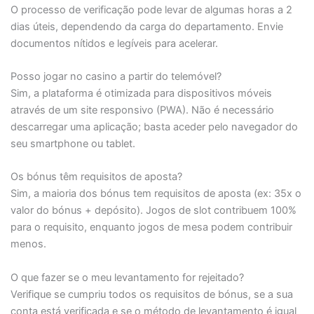
O processo de verificação pode levar de algumas horas a 2
dias úteis, dependendo da carga do departamento. Envie
documentos nítidos e legíveis para acelerar.
Posso jogar no casino a partir do telemóvel?
Sim, a plataforma é otimizada para dispositivos móveis
através de um site responsivo (PWA). Não é necessário
descarregar uma aplicação; basta aceder pelo navegador do
seu smartphone ou tablet.
Os bónus têm requisitos de aposta?
Sim, a maioria dos bónus tem requisitos de aposta (ex: 35x o
valor do bónus + depósito). Jogos de slot contribuem 100%
para o requisito, enquanto jogos de mesa podem contribuir
menos.
O que fazer se o meu levantamento for rejeitado?
Verifique se cumpriu todos os requisitos de bónus, se a sua
conta está verificada e se o método de levantamento é igual