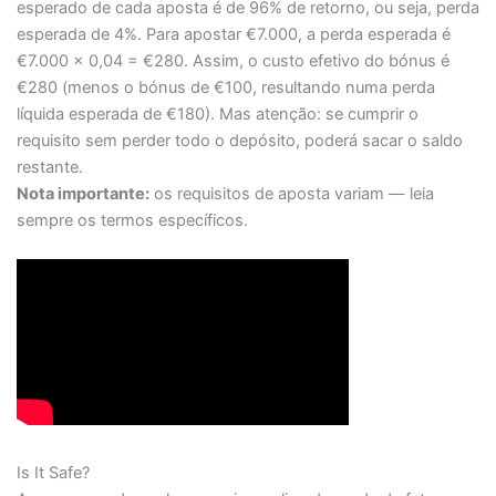
esperado de cada aposta é de 96% de retorno, ou seja, perda
esperada de 4%. Para apostar €7.000, a perda esperada é
€7.000 × 0,04 = €280. Assim, o custo efetivo do bónus é
€280 (menos o bónus de €100, resultando numa perda
líquida esperada de €180). Mas atenção: se cumprir o
requisito sem perder todo o depósito, poderá sacar o saldo
restante.
Nota importante:
os requisitos de aposta variam — leia
sempre os termos específicos.
Is It Safe?