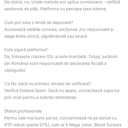
De obicei, nu. Unele metode pot aplica comisioane – verifică
secțiunea de plăți. Platforma nu percepe taxe interne.
Cum pot seta o limită de depunere?
Accesează setările contului, secțiunea Joc responsabil și
alege limita zilnică, săptămânală sau lunară.
Este sigură platforma?
Da, folosește criptare SSL și este licențiată. Totuși, jucătorii
din România sunt responsabili de declararea fiscală a
câștigurilor.
Ce fac dacă nu primesc emailul de verificare?
Verifică folderul Spam. Dacă nu apare, contactează suportul
prin chat pentru a solicita retrimiterea.
Sfaturi profesionale
Pentru cele mai bune șanse, concentrează-te pe sloturi cu
RTP ridicat (peste 97%), cum ar fi Mega Joker, Blood Suckers