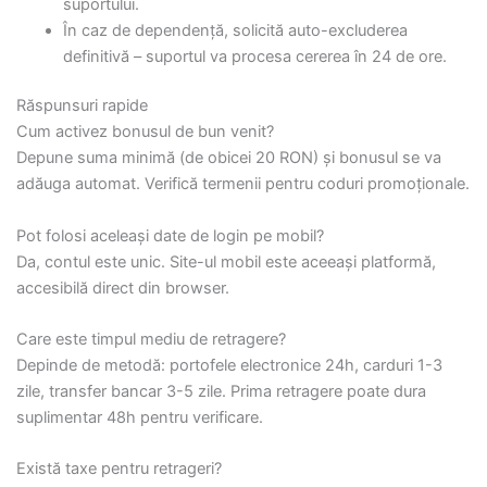
suportului.
În caz de dependență, solicită auto-excluderea
definitivă – suportul va procesa cererea în 24 de ore.
Răspunsuri rapide
Cum activez bonusul de bun venit?
Depune suma minimă (de obicei 20 RON) și bonusul se va
adăuga automat. Verifică termenii pentru coduri promoționale.
Pot folosi aceleași date de login pe mobil?
Da, contul este unic. Site-ul mobil este aceeași platformă,
accesibilă direct din browser.
Care este timpul mediu de retragere?
Depinde de metodă: portofele electronice 24h, carduri 1-3
zile, transfer bancar 3-5 zile. Prima retragere poate dura
suplimentar 48h pentru verificare.
Există taxe pentru retrageri?