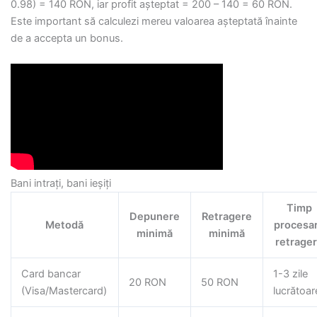
0.98) = 140 RON, iar profit așteptat = 200 – 140 = 60 RON.
Este important să calculezi mereu valoarea așteptată înainte
de a accepta un bonus.
Bani intrați, bani ieșiți
Timp
Depunere
Retragere
Metodă
procesa
minimă
minimă
retrage
Card bancar
1-3 zile
20 RON
50 RON
(Visa/Mastercard)
lucrătoar