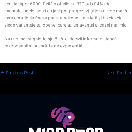
sau Jackpot 6000. Evită sloturile cu RTP sub 94% (de
exemplu, unele jocuri cu jackpot progresiv) și jocurile de masă
care contribuie foarte puțin la rollover. La ruletă și blackjack,
alege variantele europene, care au un avantaj al casei mai mic.
Nu uita: acest ghid te ajută să iei decizii informate. Joacă
responsabil și bucură-te de experiență!
←
Previous Post
Next Post
→