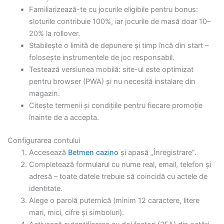
Familiarizează-te cu jocurile eligibile pentru bonus:
sloturile contribuie 100%, iar jocurile de masă doar 10–
20% la rollover.
Stabilește o limită de depunere și timp încă din start –
folosește instrumentele de joc responsabil.
Testează versiunea mobilă: site-ul este optimizat
pentru browser (PWA) și nu necesită instalare din
magazin.
Citește termenii și condițiile pentru fiecare promoție
înainte de a accepta.
Configurarea contului
Accesează
Betmen cazino
și apasă „Înregistrare”.
Completează formularul cu nume real, email, telefon și
adresă – toate datele trebuie să coincidă cu actele de
identitate.
Alege o parolă puternică (minim 12 caractere, litere
mari, mici, cifre și simboluri).