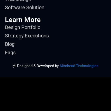
Software Solution
Learn More
Design Portfolio
Strategy Executions
Blog
Faqs
@ Designed & Developed by
Mindread Technologies