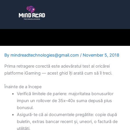
By
mindreadtechnologies@gmail.com
/
November 5, 2018
Prima retragere corectă este adevăratul test al oricărei
platforme iGaming — acest ghid îți arată cum să îl treci.
Înainte de a începe
Verifică limitele de pariere: majoritatea bonusurilor
impun un rollover de 35x–40x suma depusă plus
bonusul.
Asigură-te că ai documentele pregătite: copie după
buletin, extras bancar recent și, uneori, o factură de
utilități.