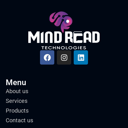
F
I
L
a
n
i
c
s
n
e
t
k
Menu
b
a
e
o
g
d
About us
o
r
i
Services
k
a
n
m
Products
Contact us