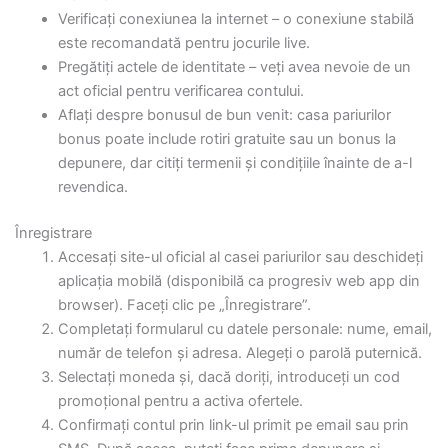
Verificați conexiunea la internet – o conexiune stabilă
este recomandată pentru jocurile live.
Pregătiți actele de identitate – veți avea nevoie de un
act oficial pentru verificarea contului.
Aflați despre bonusul de bun venit: casa pariurilor
bonus poate include rotiri gratuite sau un bonus la
depunere, dar citiți termenii și condițiile înainte de a-l
revendica.
Înregistrare
Accesați site-ul oficial al casei pariurilor sau deschideți
aplicația mobilă (disponibilă ca progresiv web app din
browser). Faceți clic pe „Înregistrare”.
Completați formularul cu datele personale: nume, email,
număr de telefon și adresa. Alegeți o parolă puternică.
Selectați moneda și, dacă doriți, introduceți un cod
promoțional pentru a activa ofertele.
Confirmați contul prin link-ul primit pe email sau prin