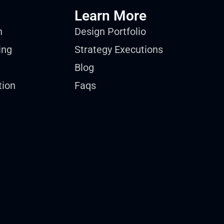
Learn More
n
Design Portfolio
ing
Strategy Executions
Blog
tion
Faqs