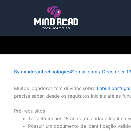
By
mindreadtechnologies@gmail.com
/
December 13
Muitos jogadores têm dúvidas sobre
Lebull portugal
precisa saber, desde os requisitos iniciais até às fun
Pré-requisitos
Ter pelo menos 18 anos (ou a idade legal no s
Possuir um documento de identificação válid