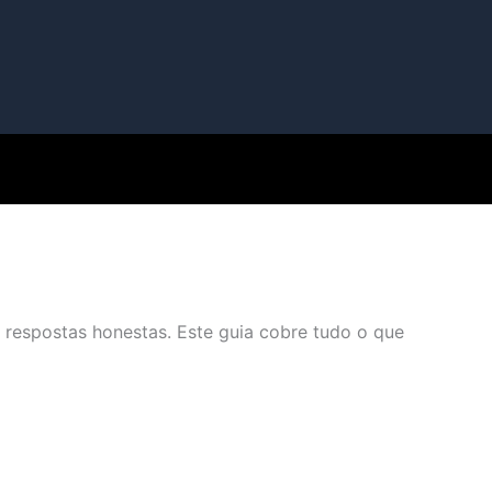
 respostas honestas. Este guia cobre tudo o que