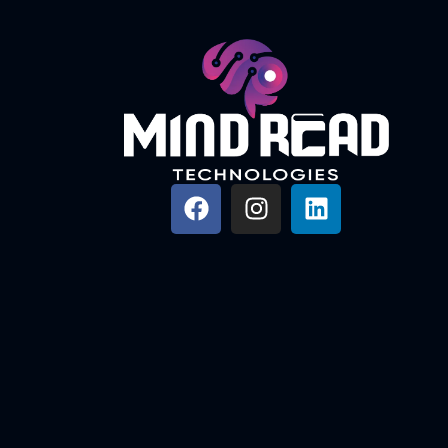
F
I
L
a
n
i
c
s
n
e
t
k
b
a
e
o
g
d
o
r
i
k
a
n
m