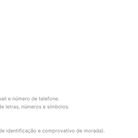
il e número de telefone.
 letras, números e símbolos.
de identificação e comprovativo de morada).