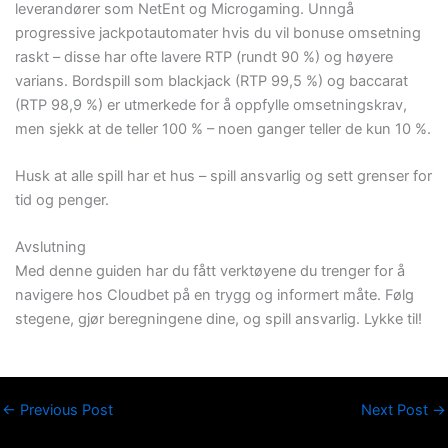
leverandører som NetEnt og Microgaming. Unngå
progressive jackpotautomater hvis du vil bonuse omsetning
raskt – disse har ofte lavere RTP (rundt 90 %) og høyere
varians. Bordspill som blackjack (RTP 99,5 %) og baccarat
(RTP 98,9 %) er utmerkede for å oppfylle omsetningskrav,
men sjekk at de teller 100 % – noen ganger teller de kun 10 %.
Husk at alle spill har et hus – spill ansvarlig og sett grenser for
tid og penger.
Avslutning
Med denne guiden har du fått verktøyene du trenger for å
navigere hos Cloudbet på en trygg og informert måte. Følg
stegene, gjør beregningene dine, og spill ansvarlig. Lykke til!
←
Previous Post
Next Post
→