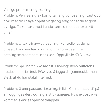
Vanlige problemer og løsninger
Problem: Verifisering av konto tar lang tid. Løsning: Last opp
dokumenter i høye oppløsninger og sørg for at de er godt
synlige. Ta kontakt med kundestøtte om det tar over 48
timer.
Problem: Uttak blir avvist. Løsning: Kontroller at du har
omsatt bonusen ferdig og at du har brukt samme
betalingsmetode som innskudd. Oppfyll alle KYC-krav.
Problem: Spill laster ikke mobilt. Løsning: Rens bufferen i
nettleseren eller bruk PWA ved å legge til hjemmeskjermen.
Sjekk at du har stabil internett.
Problem: Glemt passord. Løsning: Klikk “Glemt passord” på
innloggingssiden, og følg instruksjonene. Hvis e-post ikke
kommer, sjekk søppelpostmappen.