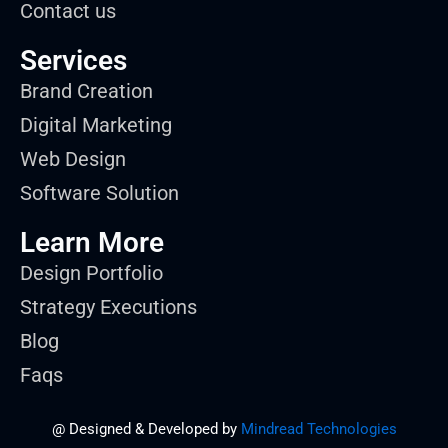
Contact us
Services
Brand Creation
Digital Marketing
Web Design
Software Solution
Learn More
Design Portfolio
Strategy Executions
Blog
Faqs
@ Designed & Developed by
Mindread Technologies