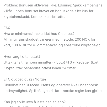
Problem: Bonusen aktiveres ikke. Løsning: Sjekk kampanjens
vilkår – noen bonuser krever en bonuskode eller kun for
kryptoinnskudd. Kontakt kundestøtte.
FAQ
Hva er minimumsinnskuddet hos Cloudbet?
Minimumsinnskuddet varierer med metode: 200 NOK for
kort, 100 NOK for e-lommebøker, og spesifikke kryptobeløp.
Hvor lang tid tar uttak?
Uttak tar alt fra noen minutter (krypto) til 3 virkedager (kort).
Kryptouttak behandles oftest innen 24 timer.
Er Cloudbet lovlig i Norge?
Cloudbet har Curacao-lisens og opererer ikke under norsk
spillmyndighet. Spill på egen risiko – norske regler kan gjelde.
Kan jeg spille uten å laste ned en app?