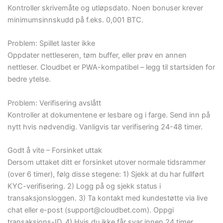
Kontroller skrivemåte og utløpsdato. Noen bonuser krever
minimumsinnskudd på f.eks. 0,001 BTC.
Problem: Spillet laster ikke
Oppdater nettleseren, tøm buffer, eller prøv en annen
nettleser. Cloudbet er PWA-kompatibel – legg til startsiden for
bedre ytelse.
Problem: Verifisering avslått
Kontroller at dokumentene er lesbare og i farge. Send inn på
nytt hvis nødvendig. Vanligvis tar verifisering 24-48 timer.
Godt å vite – Forsinket uttak
Dersom uttaket ditt er forsinket utover normale tidsrammer
(over 6 timer), følg disse stegene: 1) Sjekk at du har fullført
KYC-verifisering. 2) Logg på og sjekk status i
transaksjonsloggen. 3) Ta kontakt med kundestøtte via live
chat eller e-post (support@cloudbet.com). Oppgi
transaksjons-ID. 4) Hvis du ikke får svar innen 24 timer,