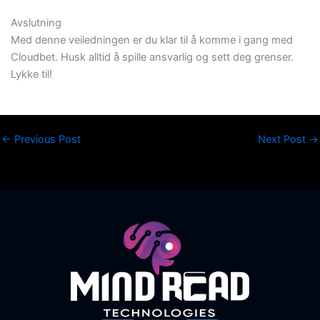
Avslutning
Med denne veiledningen er du klar til å komme i gang med
Cloudbet. Husk alltid å spille ansvarlig og sett deg grenser.
Lykke til!
←
Previous Post
Next Post
→