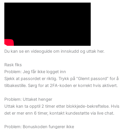
Du kan se en videoguide om innskudd og uttak her.
Rask fiks
Problem: Jeg får ikke logget inn
Sjekk at passordet er riktig. Trykk på “Glemt passord” for å
tilbakestille. Sørg for at 2FA-koden er korrekt hvis aktivert.
Problem: Uttaket henger
Uttak kan ta opptil 2 timer etter blokkjede-bekreftelse. Hvis
det er mer enn 6 timer, kontakt kundestøtte via live chat.
Problem: Bonuskoden fungerer ikke