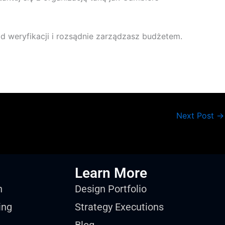
 weryfikacji i rozsądnie zarządzasz budżetem.
Next Post
→
Learn More
n
Design Portfolio
ing
Strategy Executions