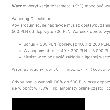
Ważne:
Weryfikacja tożsamości (KYC) może być wym
Wagering Calculation
Aby zrozumieć, ile naprawdę musisz obstawić, zanim
500 PLN od depozytu 200 PLN. Warunek obrotu wyno
Bonus = 200 PLN (ponieważ 100% z 200 PLN, 
Wymagany obrót = 40 × 200 PLN = 8 000 PL
Musisz więc postawić zakłady o łącznej wart
Wzór:
Wymagany obrót = mnożnik × (kwota b
Gdyby bonus wynosił 100% do 500 PLN przy depozyci
się w obrót w 100% – np. automaty online często li