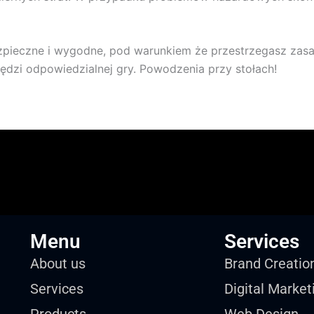
zpieczne i wygodne, pod warunkiem że przestrzegasz zasad
zędzi odpowiedzialnej gry. Powodzenia przy stołach!
Menu
Services
About us
Brand Creatio
Services
Digital Market