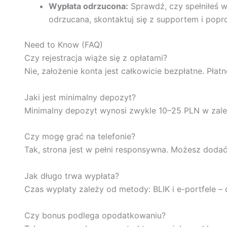
Wypłata odrzucona:
Sprawdź, czy spełniłeś w
odrzucana, skontaktuj się z supportem i popr
Need to Know (FAQ)
Czy rejestracja wiąże się z opłatami?
Nie, założenie konta jest całkowicie bezpłatne. Płat
Jaki jest minimalny depozyt?
Minimalny depozyt wynosi zwykle 10–25 PLN w zale
Czy mogę grać na telefonie?
Tak, strona jest w pełni responsywna. Możesz dodać 
Jak długo trwa wypłata?
Czas wypłaty zależy od metody: BLIK i e-portfele – 
Czy bonus podlega opodatkowaniu?