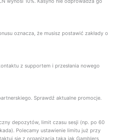
PLN wynosi 10%. Kasyno nie odprowadza go
bonusu oznacza, że musisz postawić zakłady o
kontaktu z supportem i przesłania nowego
partnerskiego. Sprawdź aktualne promocje.
zny depozytów, limit czasu sesji (np. po 60
ada). Polecamy ustawienie limitu już przy
ktuj się z organizacją taką jak Gamblers