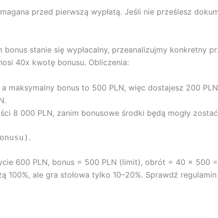
agana przed pierwszą wypłatą. Jeśli nie prześlesz doku
 bonus stanie się wypłacalny, przeanalizujmy konkretny p
si 40x kwotę bonusu. Obliczenia:
a maksymalny bonus to 500 PLN, więc dostajesz 200 PLN
N.
ości 8 000 PLN, zanim bonusowe środki będą mogły zosta
.
onusu)
e 600 PLN, bonus = 500 PLN (limit), obrót = 40 × 500 = 2
czą 100%, ale gra stołowa tylko 10–20%. Sprawdź regulamin