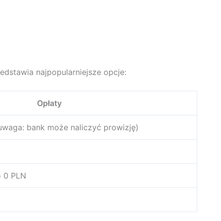
edstawia najpopularniejsze opcje:
Opłaty
(uwaga: bank może naliczyć prowizję)
o 0 PLN