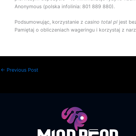
Anonymous (polska infolinia: 801 889 880).
Podsumowując, korzystanie z
casino total pl
jest be
Pamiętaj o obliczeniach wageringu i korzystaj z nar
←
Previous Post