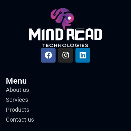
F
I
L
a
n
i
c
s
n
e
t
k
Menu
b
a
e
o
g
d
About us
o
r
i
Services
k
a
n
m
Products
Contact us