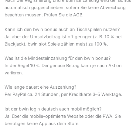
Nach der Registrierung und ersten Einzahlung wird der Bonus
automatisch gutgeschrieben, sofern Sie keine Abweichung
beachten müssen. Prüfen Sie die AGB.
Kann ich den bwin bonus auch an Tischspielen nutzen?
Ja, aber der Umsatzbeitrag ist oft geringer (z. B. 10 % bei
Blackjack). bwin slot Spiele zählen meist zu 100 %.
Was ist die Mindesteinzahlung für den bwin bonus?
In der Regel 10 €. Der genaue Betrag kann je nach Aktion
variieren.
Wie lange dauert eine Auszahlung?
Per PayPal ca. 24 Stunden, per Kreditkarte 3–5 Werktage.
Ist der bwin login deutsch auch mobil möglich?
Ja, über die mobile-optimierte Website oder die PWA. Sie
benötigen keine App aus dem Store.