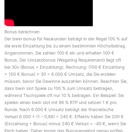
Bonus berechnen
Der bwin bonus für Neukunden beträgt in der Regel 100 % auf
die erste Einzahlung bis zu einem bestimmten Höchstbetrag.
Angenommen, Sie zahlen 100 € ein und erhalten 100 €
Bonus. Der Umsatzbonus (Wagering Requirement) liegt oft
bei 30x (Bonus + Einzahlung). Rechnung: (100 € Einzahlung
+ 100 € Bonus) × 30 = 6.000 € Umsatz, die Sie erzielen
müssen, bevor Sie Gewinne auszahlen können. Beachten Sie,
dass bwin slot Spiele zu 100 % zum Umsatz beitragen,
während Tischspiele oft nur 10 % beitragen. Ein Beispiel: Sie
spielen einen bwin slot mit 96 % RTP und setzen 1 € pro
Runde. Nach 6.000 € Umsatz beträgt der theoretische
Verlust 6.000 × (1 – 0,96) = 240 €. Effektiv haben Sie 200 €
(Einzahlung + Bonus) minus 240 € Verlust = -40 €, wenn Sie
Pech haben. Daher immer das Bonusangebot genau prüfen.