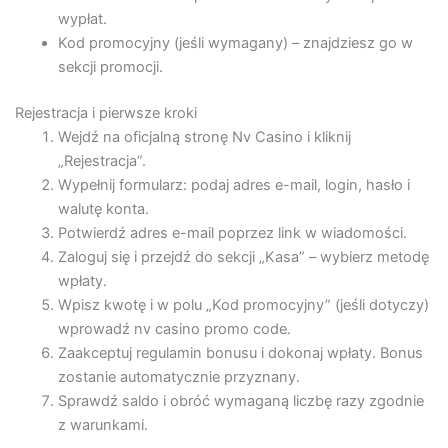
wypłat.
Kod promocyjny (jeśli wymagany) – znajdziesz go w
sekcji promocji.
Rejestracja i pierwsze kroki
Wejdź na oficjalną stronę Nv Casino i kliknij
„Rejestracja”.
Wypełnij formularz: podaj adres e-mail, login, hasło i
walutę konta.
Potwierdź adres e-mail poprzez link w wiadomości.
Zaloguj się i przejdź do sekcji „Kasa” – wybierz metodę
wpłaty.
Wpisz kwotę i w polu „Kod promocyjny” (jeśli dotyczy)
wprowadź nv casino promo code.
Zaakceptuj regulamin bonusu i dokonaj wpłaty. Bonus
zostanie automatycznie przyznany.
Sprawdź saldo i obróć wymaganą liczbę razy zgodnie
z warunkami.