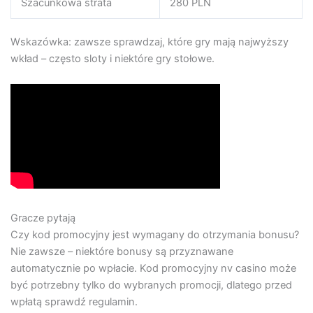
Szacunkowa strata
280 PLN
Wskazówka: zawsze sprawdzaj, które gry mają najwyższy
wkład – często sloty i niektóre gry stołowe.
Gracze pytają
Czy kod promocyjny jest wymagany do otrzymania bonusu?
Nie zawsze – niektóre bonusy są przyznawane
automatycznie po wpłacie. Kod promocyjny nv casino może
być potrzebny tylko do wybranych promocji, dlatego przed
wpłatą sprawdź regulamin.