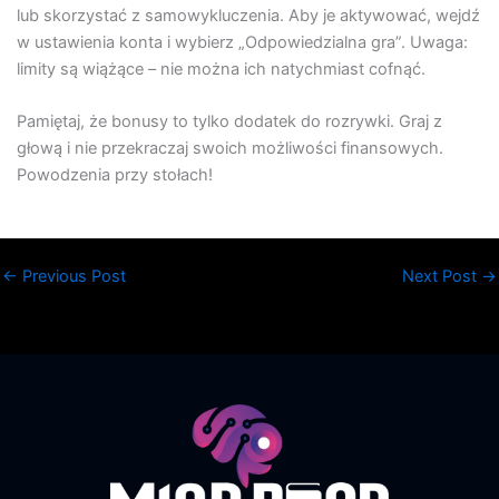
lub skorzystać z samowykluczenia. Aby je aktywować, wejdź
w ustawienia konta i wybierz „Odpowiedzialna gra”. Uwaga:
limity są wiążące – nie można ich natychmiast cofnąć.
Pamiętaj, że bonusy to tylko dodatek do rozrywki. Graj z
głową i nie przekraczaj swoich możliwości finansowych.
Powodzenia przy stołach!
←
Previous Post
Next Post
→