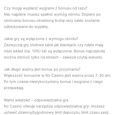
Czy mogę wypłacić wygrane z bonusu od razu?
Nie, najpierw musisz spełnić wymóg obrotu. Dopiero po
obróceniu bonusu określoną liczbę razy saldo zostanie
odblokowane do wypłaty.
Jakie gry są wyłączone z wymogu obrotu?
Zazwyczaj gry stołowe takie jak blackjack czy ruleta mają
niski wkład (np. 10%) lub są wyłączone. Bonus najczęściej
można obrócić tylko na slotach – zawsze czytaj warunki.
Jak długo ważny jest bonus po przyznaniu?
Większość bonusów w Nv Casino jest ważna przez 7-30 dni.
Po tym czasie niewykorzystany bonus i wygrane z niego
przepadają.
Warto wiedzieć – odpowiedzialna gra
Nv Casino oferuje narzędzia odpowiedzialnej gry: możesz
ustawić dzienny/tygodniowy limit depozytu, limit czasu sesji