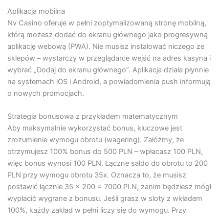
Aplikacja mobilna
Nv Casino oferuje w pełni zoptymalizowaną stronę mobilną,
którą możesz dodać do ekranu głównego jako progresywną
aplikację webową (PWA). Nie musisz instalować niczego ze
sklepów – wystarczy w przeglądarce wejść na adres kasyna i
wybrać „Dodaj do ekranu głównego”. Aplikacja działa płynnie
na systemach iOS i Android, a powiadomienia push informują
o nowych promocjach.
Strategia bonusowa z przykładem matematycznym
Aby maksymalnie wykorzystać bonus, kluczowe jest
zrozumienie wymogu obrotu (wagering). Załóżmy, że
otrzymujesz 100% bonus do 500 PLN – wpłacasz 100 PLN,
więc bonus wynosi 100 PLN. Łączne saldo do obrotu to 200
PLN przy wymogu obrotu 35x. Oznacza to, że musisz
postawić łącznie 35 × 200 = 7000 PLN, zanim będziesz mógł
wypłacić wygrane z bonusu. Jeśli grasz w sloty z wkładem
100%, każdy zakład w pełni liczy się do wymogu. Przy