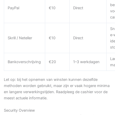
be
PayPal
€10
Direct
vo
ca
Sn
e‑
Skrill / Neteller
€10
Direct
id
st
La
Bankoverschrijving
€20
1–3 werkdagen
ma
Let op: bij het opnemen van winsten kunnen dezelfde
methoden worden gebruikt, maar zijn er vaak hogere minima
en langere verwerkingstijden. Raadpleeg de cashier voor de
meest actuele informatie.
Security Overview