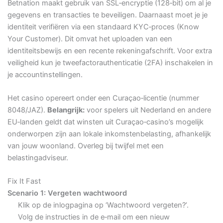
Betnation maakt gebruik van SSL‑encryptie (128‑bit) om al je
gegevens en transacties te beveiligen. Daarnaast moet je je
identiteit verifiëren via een standaard KYC‑proces (Know
Your Customer). Dit omvat het uploaden van een
identiteitsbewijs en een recente rekeningafschrift. Voor extra
veiligheid kun je tweefactorauthenticatie (2FA) inschakelen in
je accountinstellingen.
Het casino opereert onder een Curaçao‑licentie (nummer
8048/JAZ).
Belangrijk:
voor spelers uit Nederland en andere
EU‑landen geldt dat winsten uit Curaçao‑casino’s mogelijk
onderworpen zijn aan lokale inkomstenbelasting, afhankelijk
van jouw woonland. Overleg bij twijfel met een
belastingadviseur.
Fix It Fast
Scenario 1: Vergeten wachtwoord
Klik op de inlogpagina op ‘Wachtwoord vergeten?’.
Volg de instructies in de e‑mail om een nieuw