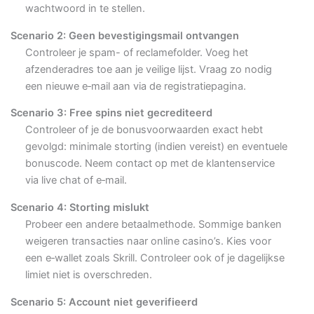
wachtwoord in te stellen.
Scenario 2: Geen bevestigingsmail ontvangen
Controleer je spam- of reclamefolder. Voeg het
afzenderadres toe aan je veilige lijst. Vraag zo nodig
een nieuwe e‑mail aan via de registratiepagina.
Scenario 3: Free spins niet gecrediteerd
Controleer of je de bonusvoorwaarden exact hebt
gevolgd: minimale storting (indien vereist) en eventuele
bonuscode. Neem contact op met de klantenservice
via live chat of e‑mail.
Scenario 4: Storting mislukt
Probeer een andere betaalmethode. Sommige banken
weigeren transacties naar online casino’s. Kies voor
een e‑wallet zoals Skrill. Controleer ook of je dagelijkse
limiet niet is overschreden.
Scenario 5: Account niet geverifieerd