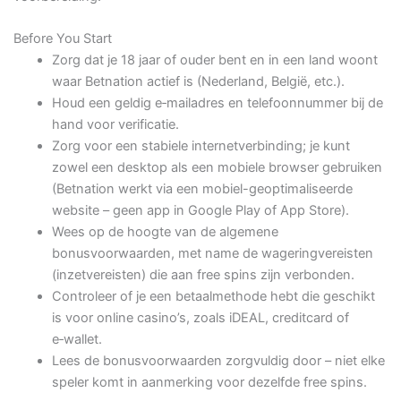
Before You Start
Zorg dat je 18 jaar of ouder bent en in een land woont
waar Betnation actief is (Nederland, België, etc.).
Houd een geldig e‑mailadres en telefoonnummer bij de
hand voor verificatie.
Zorg voor een stabiele internetverbinding; je kunt
zowel een desktop als een mobiele browser gebruiken
(Betnation werkt via een mobiel-geoptimaliseerde
website – geen app in Google Play of App Store).
Wees op de hoogte van de algemene
bonusvoorwaarden, met name de wageringvereisten
(inzetvereisten) die aan free spins zijn verbonden.
Controleer of je een betaalmethode hebt die geschikt
is voor online casino’s, zoals iDEAL, creditcard of
e‑wallet.
Lees de bonusvoorwaarden zorgvuldig door – niet elke
speler komt in aanmerking voor dezelfde free spins.