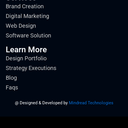
Brand Creation
Digital Marketing
Web Design
Software Solution
Learn More
Design Portfolio
Strategy Executions
Blog
Faqs
@ Designed & Developed by
Mindread Technologies