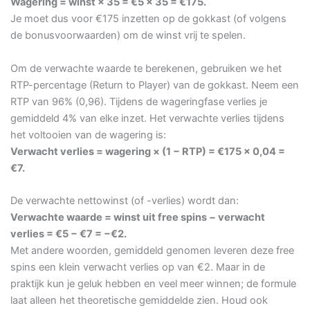
Wagering = winst × 35 = €5 × 35 = €175.
Je moet dus voor €175 inzetten op de gokkast (of volgens
de bonusvoorwaarden) om de winst vrij te spelen.
Om de verwachte waarde te berekenen, gebruiken we het
RTP-percentage (Return to Player) van de gokkast. Neem een
RTP van 96% (0,96). Tijdens de wageringfase verlies je
gemiddeld 4% van elke inzet. Het verwachte verlies tijdens
het voltooien van de wagering is:
Verwacht verlies = wagering × (1 − RTP) = €175 × 0,04 =
€7.
De verwachte nettowinst (of -verlies) wordt dan:
Verwachte waarde = winst uit free spins − verwacht
verlies = €5 − €7 = −€2.
Met andere woorden, gemiddeld genomen leveren deze free
spins een klein verwacht verlies op van €2. Maar in de
praktijk kun je geluk hebben en veel meer winnen; de formule
laat alleen het theoretische gemiddelde zien. Houd ook