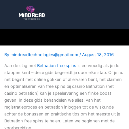
By
mindreadtechnologies@gmail.com
/
August 18, 2016
Aan de slag met
Betnation free spins
is eenvoudig als je de
stappen kent – deze gids begeleidt je door elke stap. Of je nu
net begint met online gokken of al ervaren bent, het claimen
en optimaliseren van free spins bij casino Betnation (het
casino betnation) kan je speelervaring een flinke boost
geven. In deze gids behandelen we alles: van het
registratieproces en betnation inloggen tot de wiskunde
achter de bonussen en praktische tips om het meeste uit je
Betnation free spins te halen. Laten we beginnen met de
voorbereiding.