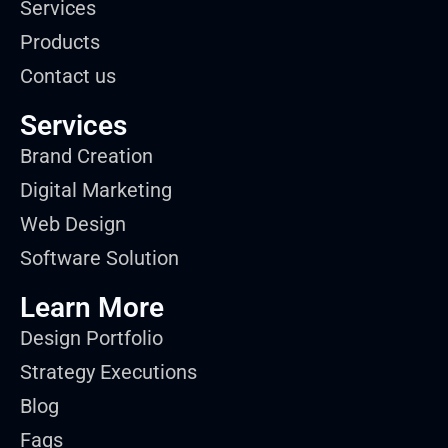
Services
k
a
n
m
Products
Contact us
Services
Brand Creation
Digital Marketing
Web Design
Software Solution
Learn More
Design Portfolio
Strategy Executions
Blog
Faqs