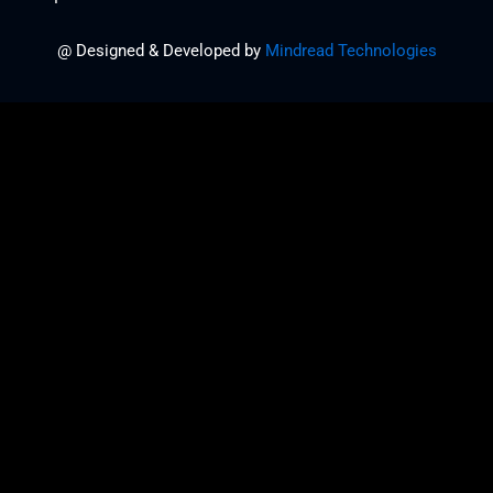
@ Designed & Developed by
Mindread Technologies