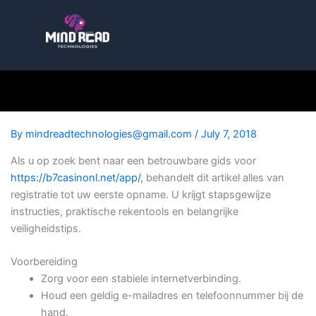
By
mindreadtechnologies@gmail.com
/
July 7, 2018
Als u op zoek bent naar een betrouwbare gids voor
https://b7casinonl.net/app/
, behandelt dit artikel alles van
registratie tot uw eerste opname. U krijgt stapsgewijze
instructies, praktische rekentools en belangrijke
veiligheidstips.
Voorbereiding
Zorg voor een stabiele internetverbinding.
Houd een geldig e-mailadres en telefoonnummer bij de
hand.