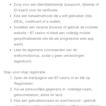
Zorg voor een identiteitsbewijs (paspoort, rijbewijs of
ID-kaart) voor de verificatie.
Kies een betaalmethode die u wilt gebruiken (bijv.
iDEAL, creditcard of e-wallet).
Installeer een recente browser of gebruik de mobiele
website – B7 casino nl biedt een volledig mobiel
geoptimaliseerde site die als progressive web app
werkt.
Lees de algemene voorwaarden van de
welkomstbonus, zodat u geen verrassingen
tegenkomt.
Stap-voor-stap registratie
Open de startpagina van B7 casino nl en klik op
‘Registreren’.
Vul uw persoonlijke gegevens in: volledige naam,
geboortedatum, adres en land.
Kies een gebruikersnaam en wachtwoord – gebruik