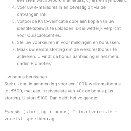
een sterk wachtwoord met letters, cijfers en symbolen.
Voer uw e-mailadres in en bevestig dit via de
ontvangen link.
Voltooi de KYC-verificatie door een kopie van uw
identiteitsbewijs te uploaden. Dit is wettelijk verplicht
voor Curacaolicenties.
Stel uw voorkeuren in voor meldingen en bonussen.
Maak uw eerste storting om de welkomstbonus te
activeren. U vindt de bonus aanbieding in het menu
onder ‘Promoties’.
Uw bonus berekenen
Stel: u komt in aanmerking voor een 100% welkomstbonus
tot €500, met een inzetvereiste van 40x de bonus plus
storting. U stort €100. Dan geldt het volgende:
Formule:
(storting + bonus) * inzetvereiste =
vereist speelbedrag