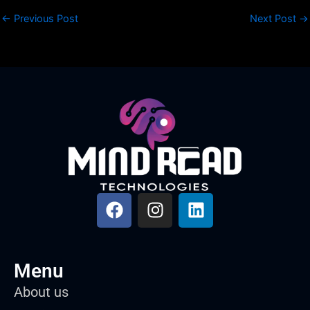
←
Previous Post
Next Post
→
F
I
L
a
n
i
c
s
n
e
t
k
Menu
b
a
e
o
g
d
About us
o
r
i