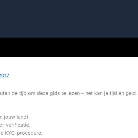
2017
nuten de tijd om deze gids te lezen – het kan je tijd en geld
in jouw land).
 verificatie.
 de KYC-procedure.