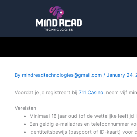
By
mindreadtechnologies@gmail.com
/
January 24, 
Voordat je je registreert bij
711 Casino
, neem vijf mi
Vereisten
Minimaal 18 jaar oud (of de wettelijke leeftijd 
Een geldig e-mailadres en telefoonnummer voor
Identiteitsbewijs (paspoort of ID-kaart) voor